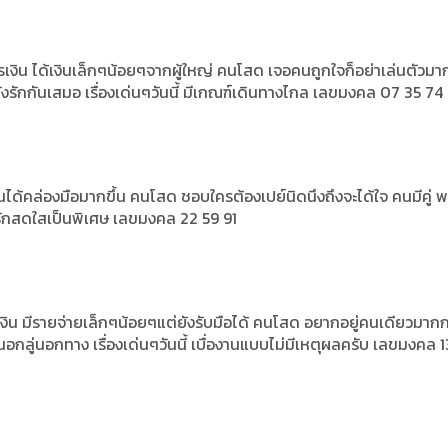
งิน ได้เงินเล็กๆน้อยๆจากผู้ใหญ่ คนโสด เจอคนถูกใจก็อย่าเล่นตัวมา
่ยังรักกันเสมอ เรื่องเด่นๆวันนี้ มีเกณฑ์เดินทางไกล เลขมงคล 07 35 74
งินได้คล่องมือมากขึ้น คนโสด ชอบใครต้องเปย์นิดนึงถึงจะได้ใจ คนมีคู่ 
วามรักสดใสเป็นพิเศษ เลขมงคล 22 59 91
งิน มีรายจ่ายเล็กๆน้อยๆแต่ยังรับมือได้ คนโสด อยากอยู่คนเดียวมากก
จนอกลู่นอกทาง เรื่องเด่นๆวันนี้ เบื่องานแบบไม่มีเหตุผลครับ เลขมงคล 1