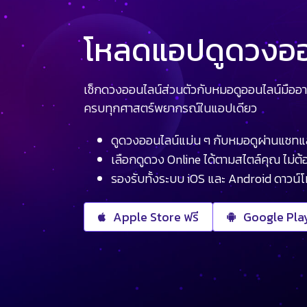
โหลดแอปดูดวงออน
เช็กดวงออนไลน์ส่วนตัวกับหมอดูออนไลน์มืออา
ครบทุกศาสตร์พยากรณ์ในแอปเดียว
ดูดวงออนไลน์แม่น ๆ กับหมอดูผ่านแชทแ
เลือกดูดวง Online ได้ตามสไตล์คุณ ไม่ต้อ
รองรับทั้งระบบ iOS และ Android ดาวน์
Apple Store ฟรี
Google Play