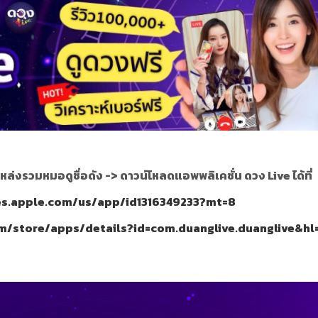
หล่งรวมหมอดูชื่อดัง ->
ดาวน์โหลดแอพพลิเคชั่น ดวง Live ได้ที่
nes.apple.com/us/app/id1316349233?mt=8
om/store/apps/details?id=com.duanglive.duanglive&hl