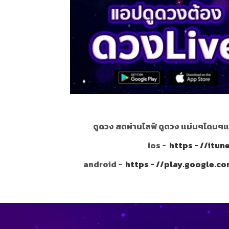
ดูดวง สดผ่านไลฟ์ ดูดวง แม่นๆโดนๆแ
ios -
https - //itu
android -
https - //play.google.c