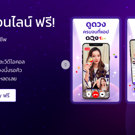
ไลน์ ฟรี!
ชีพ
ละวิดีโอคอล
งนั่งรอคิว
โหลดเลย
 ฟรี