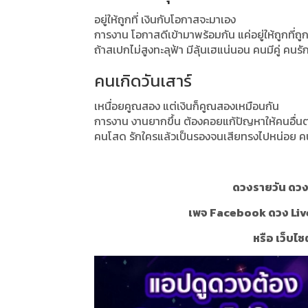
อยู่ให้ถูกที่ เงินกับโอกาสจะมาเอง
การงาน โอกาสดีเข้ามาพร้อมกัน แค่อยู่ให้ถูกที่ถู
ถ้าสเปกไม่สูงทะลุฟ้า มีลุ้นเฮแน่นอน คนมีคู่ ค
คนเกิดวันเสาร์
เหนื่อยคูณสอง แต่เงินก็คูณสองเหมือนกัน
การงาน งานยากขึ้น ต้องคอยแก้ปัญหาให้คนอื่นตล
คนโสด รักใครแล้วเป็นรองจนเสียทรงไปหน่อย คนมีค
ดวงรายวัน ดวงร
เพจ Facebook ดวง Liv
หรือ เว็บไซ