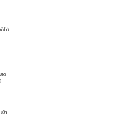
ก็ได้
ข
โสด
0
เข้า