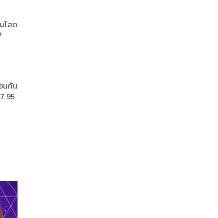
 คนโสด
7
ือนกัน
57 95