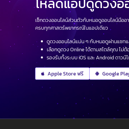
โหลดแอปดูดวงออน
เช็กดวงออนไลน์ส่วนตัวกับหมอดูออนไลน์มืออา
ครบทุกศาสตร์พยากรณ์ในแอปเดียว
ดูดวงออนไลน์แม่น ๆ กับหมอดูผ่านแชทแ
เลือกดูดวง Online ได้ตามสไตล์คุณ ไม่ต้อ
รองรับทั้งระบบ iOS และ Android ดาวน์
Apple Store ฟรี
Google Play