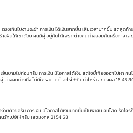
รงเกินไปงานจะช้า การเงิน ได้เงินยากขึ้น เสียเวลามากขึ้น แต่สุดท้าย
้างฝันให้เขาด้วย คนมีคู่ อยู่กันได้เพราะต่างคนต่างยอมกันครึ่งทาง เล
เย็นชามไปก่อนครับ การเงิน มีโอกาสได้เงิน แต่ใจขี้เกียจออกไปหา คน
ู่ ต่างคนต่างนิ่ง ไม่มีใครอยากทำอะไรให้กันเท่าไหร่ เลขมงคล 16 43 8
่ายด้วยครับ การเงิน มีโอกาสได้เงินมากขึ้นเป็นพิเศษ คนโสด รักใครก็
คนรักเปย์ให้ครับ เลขมงคล 21 54 68