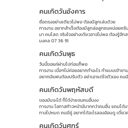
คนเกิดวันอังคาร
ซื่อตรงอย่างเดียวไม่พอ ต้องมีลูกเล่นด้วย
การงาน อยากสำเร็จต้องมีลูกล่อลูกชนหน่อยครับ ต
มา คนโสด จริงใจอย่างเดียวอาจไม่พอ ต้องรู้จักสร
มงคล 07 36 91
คนเกิดวันพุธ
วันนี้ขอแค่ผ่านไปก่อนก็พอ
การงาน เบื่อๆไม่ค่อยอยากทำอะไร ทำแบบเช้าชาม
อยากมีแฟนต้องปรับตัว อย่าเอาแต่ใจตัวเอง คนมีค
คนเกิดวันพฤหัสบดี
ของมันจะได้ ก็ได้ง่ายจนคนอื่นงง
การงาน โอกาสก้าวหน้ามีมากกว่าคนอื่น แถมได้มาง
ทางไปหมด คนมีคู่ อยากได้อะไรลองอ้อนดู เดี๋ยว
คนเกิดวันศุกร์