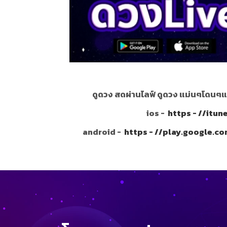
ดูดวง สดผ่านไลฟ์ ดูดวง แม่นๆโดนๆแ
ios -
https - //itu
android -
https - //play.google.c