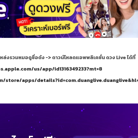
หล่งรวมหมอดูชื่อดัง ->
ดาวน์โหลดแอพพลิเคชั่น ดวง Live ได้ที่
nes.apple.com/us/app/id1316349233?mt=8
om/store/apps/details?id=com.duanglive.duanglive&hl