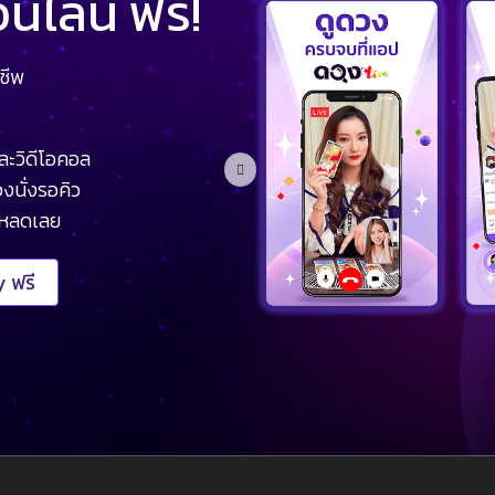
ไลน์ ฟรี!
ชีพ
ละวิดีโอคอล
งนั่งรอคิว
โหลดเลย
 ฟรี