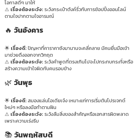
โอกาสดีๆ มาให้
⚠️
เรื่องต้องระวัง:
ระวังกระเป๋าตังค์รั่วกับการช้อปปิ้งออนไลน์
ตามใจปากตามใจอารมณ์
🔥
วันอังคาร
🌟
เรื่องดี:
ปัญหาที่คาราคาซังมานานจะคลี่คลาย มีคนยื่นมือเข้า
มาช่วยดึงออกจากวิกฤต
⚠️
เรื่องต้องระวัง:
ระวังคำพูดที่ตรงเกินไปจะไปกระทบกระทั่งหรือ
สร้างความเข้าใจผิดกับคนรอบข้าง
🌿
วันพุธ
🌟
เรื่องดี:
สมองแล่นไอเดียเจ๋ง เหมาะแก่การเริ่มต้นโปรเจกต์
ใหม่ๆ หรือลงมือทำตามฝัน
⚠️
เรื่องต้องระวัง:
ระวังลืมสิ่งของสำคัญหรือเอกสารผิดพลาด
เพราะความเร่งรีบ
📚
วันพฤหัสบดี