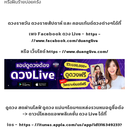
หรือฝันร้ายบ่อยครั้ง
ดวงรายวัน ดวงรายสัปดาห์ และ คอนเท้นต์ดวงต่างๆได้ที่
เพจ Facebook ดวง Live -
https -
//www.facebook.com/duanglive
หรือ เว็บไซต์
https - //www.duanglive.com/
ดูดวง สดผ่านไลฟ์ ดูดวง แม่นๆโดนๆแหล่งรวมหมอดูชื่อดัง
->
ดาวน์โหลดแอพพลิเคชั่น ดวง Live ได้ที่
ios -
https - //itunes.apple.com/us/app/id1316349233?