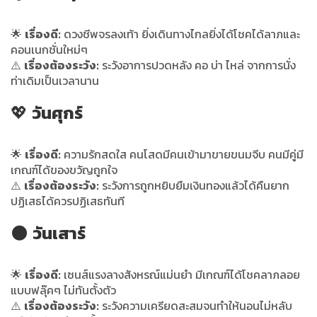
🌟
เรื่องดี:
ดวงชีพจรลงเท้า ยิ่งเดินทางไกลยิ่งได้โชคได้ลาภและ
คอนเนกชั่นใหม่ๆ
⚠️
เรื่องต้องระวัง:
ระวังอาการปวดหลัง คอ บ่า ไหล่ จากการนั่ง
ท่าเดิมเป็นเวลานาน
💖
วันศุกร์
🌟
เรื่องดี:
ความรักสดใส คนโสดมีคนเข้ามาขายขนมจีบ คนมีคู่มี
เกณฑ์ได้ของขวัญถูกใจ
⚠️
เรื่องต้องระวัง:
ระวังการถูกหยิบยืมเงินทองแล้วได้คืนยาก
ปฏิเสธได้ควรปฏิเสธทันที
🌑
วันเสาร์
🌟
เรื่องดี:
เซนส์แรงลางสังหรณ์แม่นยำ มีเกณฑ์ได้โชคลาภลอย
แบบฟลุ๊คๆ ไม่ทันตั้งตัว
⚠️
เรื่องต้องระวัง:
ระวังความเครียดสะสมจนทำให้นอนไม่หลับ