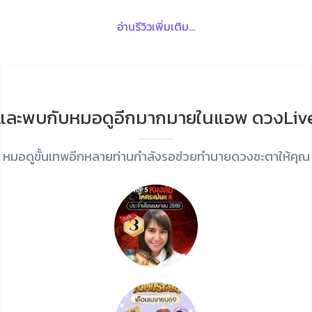
อ่านรีวิวเพิ่มเติม...
และพบกับหมอดูอีกมากมายในแอพ ดวงLiv
หมอดูขั้นเทพอีกหลายท่านกำลังรอช่วยทำนายดวงชะตาให้คุณ