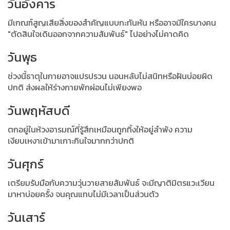
วันอังคาร
มีเกณฑ์สูญเสียสิ่งของสำคัญแบบกะทันหัน หรืออาจมีใครบางคน
"ตัดสินใจเดินออกจากความสัมพันธ์" ไปอย่างไม่คาดคิด
วันพุธ
ช่วงนี้ธาตุในกายอาจแปรปรวน นอนหลับไม่สนิทหรือฝันบ่อยผิด
ปกติ ส่งผลให้ร่างกายพักผ่อนไม่เพียงพอ
วันพฤหัสบดี
ตกอยู่ในห้วงอารมณ์ที่รู้สึกเหมือนถูกทิ้งให้อยู่ลำพัง ความ
เงียบเหงาเข้ามาเกาะกินใจมากกว่าปกติ
วันศุกร์
เตรียมรับมือกับความวุ่นวายสายสัมพันธ์ จะมีญาติมิตรแวะเวียน
มาหาบ่อยครั้ง จนคุณแทบไม่มีเวลาเป็นส่วนตัว
วันเสาร์