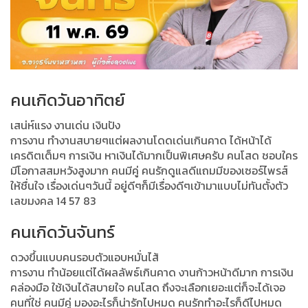
คนเกิดวันอาทิตย์
เสน่ห์แรง งานเด่น เงินปัง
การงาน ทำงานสบายๆแต่ผลงานโดดเด่นเกินคาด ได้หน้าได้
เครดิตเต็มๆ การเงิน หาเงินได้มากเป็นพิเศษครับ คนโสด ชอบใคร
มีโอกาสสมหวังสูงมาก คนมีคู่ คนรักดูแลดีแถมมีของเซอร์ไพรส์
ให้ชื่นใจ เรื่องเด่นๆวันนี้ อยู่ดีๆก็มีเรื่องดีๆเข้ามาแบบไม่ทันตั้งตัว
เลขมงคล 14 57 83
คนเกิดวันจันทร์
ดวงขึ้นแบบคนรอบตัวแอบหมั่นไส้
การงาน ทำน้อยแต่ได้ผลลัพธ์เกินคาด งานก้าวหน้าดีมาก การเงิน
คล่องมือ ใช้เงินได้สบายใจ คนโสด ถึงจะเลือกเยอะแต่ก็จะได้เจอ
คนที่ใช่ คนมีคู่ มองอะไรก็น่ารักไปหมด คนรักทำอะไรก็ดีไปหมด