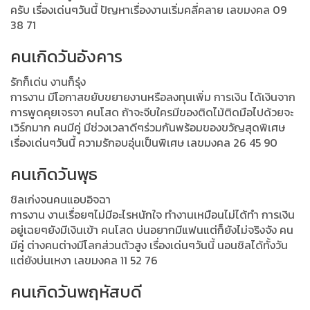
ครับ เรื่องเด่นๆวันนี้ ปัญหาเรื่องงานเริ่มคลี่คลาย เลขมงคล 09
38 71
คนเกิดวันอังคาร
รักก็เด่น งานก็รุ่ง
การงาน มีโอกาสขยับขยายงานหรือลงทุนเพิ่ม การเงิน ได้เงินจาก
การพูดคุยเจรจา คนโสด ถ้าจะจีบใครมีของติดไม้ติดมือไปด้วยจะ
เวิร์กมาก คนมีคู่ มีช่วงเวลาดีๆร่วมกันพร้อมของขวัญสุดพิเศษ
เรื่องเด่นๆวันนี้ ความรักอบอุ่นเป็นพิเศษ เลขมงคล 26 45 90
คนเกิดวันพุธ
ชิลเก่งจนคนแอบอิจฉา
การงาน งานเรื่อยๆไม่มีอะไรหนักใจ ทำงานเหมือนไม่ได้ทำ การเงิน
อยู่เฉยๆยังมีเงินเข้า คนโสด บ่นอยากมีแฟนแต่ก็ยังไม่จริงจัง คน
มีคู่ ต่างคนต่างมีโลกส่วนตัวสูง เรื่องเด่นๆวันนี้ นอนชิลได้ทั้งวัน
แต่ยังบ่นเหงา เลขมงคล 11 52 76
คนเกิดวันพฤหัสบดี