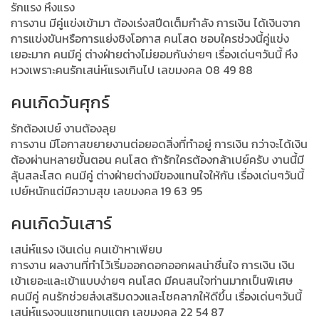
รักแรง หึงแรง
การงาน มีคู่แข่งเข้ามา ต้องเร่งสปีดเต็มกำลัง การเงิน ได้เงินจาก
การแข่งขันหรือการแย่งชิงโอกาส คนโสด ชอบใครช่วงนี้คู่แข่ง
เยอะมาก คนมีคู่ ต่างฝ่ายต่างไม่ยอมกันง่ายๆ เรื่องเด่นๆวันนี้ หึง
หวงเพราะคนรักเสน่ห์แรงเกินไป เลขมงคล 08 49 88
คนเกิดวันศุกร์
รักต้องเปย์ งานต้องลุย
การงาน มีโอกาสขยายงานต่อยอดสิ่งที่ทำอยู่ การเงิน กว่าจะได้เงิน
ต้องผ่านหลายขั้นตอน คนโสด ถ้ารักใครต้องกล้าเปย์ครับ งานนี้มี
ลุ้นสละโสด คนมีคู่ ต่างฝ่ายต่างมีของแทนใจให้กัน เรื่องเด่นๆวันนี้
เปย์หนักแต่มีความสุข เลขมงคล 19 63 95
คนเกิดวันเสาร์
เสน่ห์แรง เงินเด่น คนเข้าหาเพียบ
การงาน ผลงานที่ทำไว้เริ่มออกดอกออกผลน่าชื่นใจ การเงิน เงิน
เข้าเยอะและเข้าแบบง่ายๆ คนโสด มีคนสนใจท่านมากเป็นพิเศษ
คนมีคู่ คนรักช่วยส่งเสริมดวงและโชคลาภให้ดีขึ้น เรื่องเด่นๆวันนี้
เสน่ห์แรงจนแชทแทบแตก เลขมงคล 22 54 87