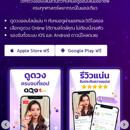
เช็กดวงออนไลน์ส่วนตัวกับหมอดูออนไลน์มืออาชีพ
ครบทุกศาสตร์พยากรณ์ในแอปเดียว
ดูดวงออนไลน์แม่น ๆ กับหมอดูผ่านแชทและวิดีโอคอล
เลือกดูดวง Online ได้ตามสไตล์คุณ ไม่ต้องนั่งรอคิว
รองรับทั้งระบบ iOS และ Android ดาวน์โหลดเลย
Apple Store ฟรี
Google Play ฟรี