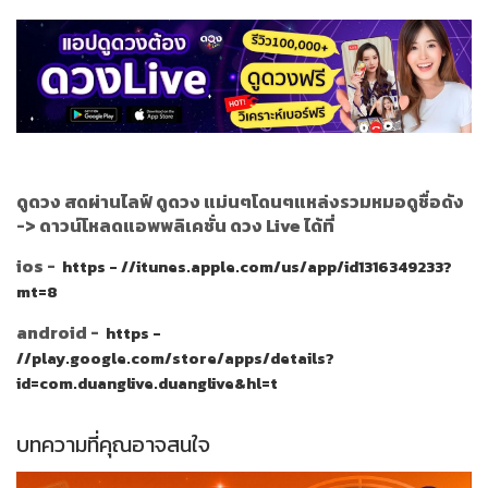
ดูดวง สดผ่านไลฟ์ ดูดวง แม่นๆโดนๆแหล่งรวมหมอดูชื่อดัง
->
ดาวน์โหลดแอพพลิเคชั่น ดวง Live ได้ที่
ios -
https - //itunes.apple.com/us/app/id1316349233?
mt=8
android -
https -
//play.google.com/store/apps/details?
id=com.duanglive.duanglive&hl=t
บทความที่คุณอาจสนใจ