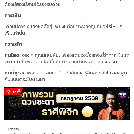
ต้องมีสองมีสามไว้รองรับด้วย
การเงิน
เดือนนี้การเงินยังชิลล์อยู่ เพียงแต่อย่าเพิ่งลงทุนกับอะไรใหม่ ๆ
เพิ่มเท่านั้น
ความรัก
คนโสด:
จริง ๆ คุณมีเสน่ห์นะ เพียงแต่ช่วงนี้ออกจะขี้รำคาญไปนิด
อย่าหน้าบึ้ง พยายามฝึกยิ้มกับตัวเองหน้ากระจกบ่อย ๆ ครับ
คนมีคู่:
อย่าพยายามเล่นเกมปั่นหัวกันเอง รู้สึกอะไรยังไง ลองพูด
กันแบบตรงไปตรงมา