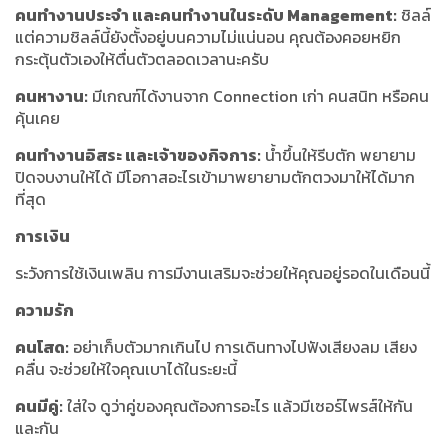
คนทำงานประจำ และคนทำงานในระดับ Management:
ชิลล์
แต่ความชิลล์นี้ยังตั้งอยู่บนความไม่แน่นอน คุณต้องคอยหยิก
กระตุ้นตัวเองให้ตื่นตัวตลอดเวลานะครับ
คนหางาน:
มีเกณฑ์ได้งานจาก Connection เก่า คนสนิท หรือคน
คุ้นเคย
คนทำงานอิสระ และเจ้าของกิจการ:
น้ำขึ้นให้รีบตัก พยายาม
ปิดจบงานให้ได้ มีโอกาสอะไรเข้ามาพยายามตักตวงมาให้ได้มาก
ที่สุด
การเงิน
ระวังการใช้เงินเพลิน การมีงานเสริมจะช่วยให้คุณอยู่รอดในเดือนนี้
ความรัก
คนโสด:
อย่าเก็บตัวมากเกินไป การเดินทางไปฟังเสียงลม เสียง
คลื่น จะช่วยให้ใจคุณเบาได้ในระยะนี้
คนมีคู่:
ใส่ใจ ดูว่าคู่ของคุณต้องการอะไร แล้วมีเซอร์ไพรส์ให้กัน
และกัน