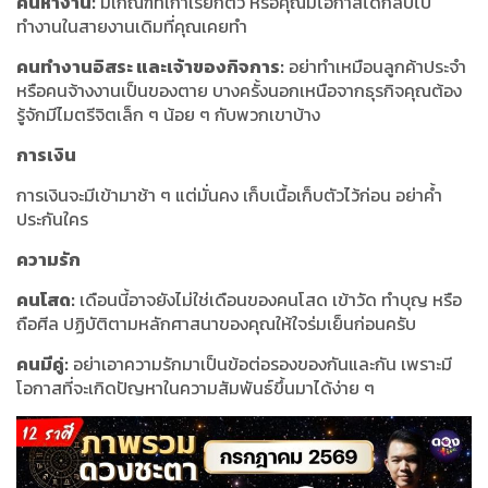
คนหางาน:
มีเกณฑ์ที่เก่าเรียกตัว หรือคุณมีโอกาสได้กลับไป
ทำงานในสายงานเดิมที่คุณเคยทำ
คนทำงานอิสระ และเจ้าของกิจการ:
อย่าทำเหมือนลูกค้าประจำ
หรือคนจ้างงานเป็นของตาย บางครั้งนอกเหนือจากธุรกิจคุณต้อง
รู้จักมีไมตรีจิตเล็ก ๆ น้อย ๆ กับพวกเขาบ้าง
การเงิน
การเงินจะมีเข้ามาช้า ๆ แต่มั่นคง เก็บเนื้อเก็บตัวไว้ก่อน อย่าค้ำ
ประกันใคร
ความรัก
คนโสด:
เดือนนี้อาจยังไม่ใช่เดือนของคนโสด เข้าวัด ทำบุญ หรือ
ถือศีล ปฏิบัติตามหลักศาสนาของคุณให้ใจร่มเย็นก่อนครับ
คนมีคู่:
อย่าเอาความรักมาเป็นข้อต่อรองของกันและกัน เพราะมี
โอกาสที่จะเกิดปัญหาในความสัมพันธ์ขึ้นมาได้ง่าย ๆ