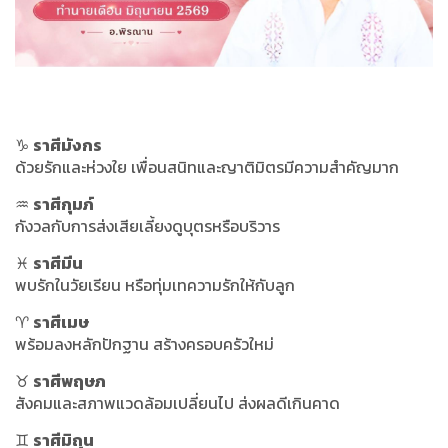
♑
ราศีมังกร
ด้วยรักและห่วงใย เพื่อนสนิทและญาติมิตรมีความสำคัญมาก
♒
ราศีกุมภ์
กังวลกับการส่งเสียเลี้ยงดูบุตรหรือบริวาร
♓
ราศีมีน
พบรักในวัยเรียน หรือทุ่มเทความรักให้กับลูก
♈
ราศีเมษ
พร้อมลงหลักปักฐาน สร้างครอบครัวใหม่
♉
ราศีพฤษภ
สังคมและสภาพแวดล้อมเปลี่ยนไป ส่งผลดีเกินคาด
♊
ราศีมิถุน