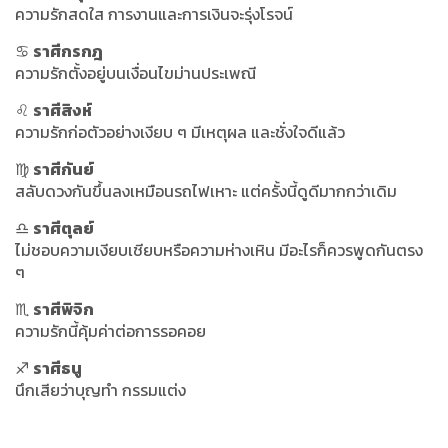
ความรักสดใส การงานและการเงินจะรุ่งโรจน์
♋
ราศีกรกฎ
ความรักตั้งอยู่บนเงื่อนไขม่านประเพณี
♌
ราศีสิงห์
ความรักก่อตัวอย่างเงียบ ๆ มีเหตุผล และชั่งใจดีแล้ว
♍
ราศีกันย์
สลับดวงกันขึ้นลงเหมือนรถไฟเหาะ แต่ครั้งนี้ดูดีมากกว่าเดิม
♎
ราศีตุลย์
ไม่ชอบความเงียบเชียบหรือความห่างเหิน มีอะไรก็ควรพูดกันตรง
ๆ
♏
ราศีพิจิก
ความรักนี้คุ้มค่าต่อการรอคอย
♐
ราศีธนู
นึกเสียว่าบุญทำ กรรมแต่ง