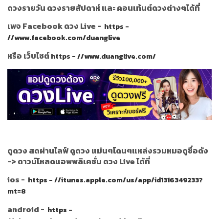
ดวงรายวัน ดวงรายสัปดาห์ และ คอนเท้นต์ดวงต่างๆได้ที่
เพจ Facebook ดวง Live -
https -
//www.facebook.com/duanglive
หรือ เว็บไซต์
https - //www.duanglive.com/
ดูดวง สดผ่านไลฟ์ ดูดวง แม่นๆโดนๆแหล่งรวมหมอดูชื่อดัง
->
ดาวน์โหลดแอพพลิเคชั่น ดวง Live ได้ที่
ios -
https - //itunes.apple.com/us/app/id1316349233?
mt=8
android -
https -