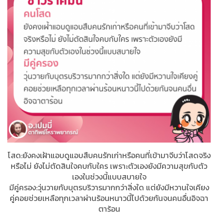
โสด:ยังคงเฝ้าแอบดูแอบสืบคนรักเก่าหรือคนที่เข้ามาจีบว่าโสดจริง
หรือไม่​ ยังไม่ตัดสินใจคบกับใคร​ เพราะตัวเองยังมีความสุขกับตัว
เองในช่วงนี้แบบสบายใจ
มีคู่ครอง:วุ่นวายกับบุตรบริวารมากกว่าสิ่งใด​ แต่ยังมีหวานใจเคียง
คู่คอยช่วยเหลือทุกเวลาผ่านร้อนหนาวนี้ไปด้วยกัน​จนคนอื่นอิจฉา
ตาร้อน