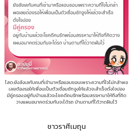
โสด:ยังลังเลกับคนที่เข้ามาหรือแอบชอบเพราะความที่ใจไม่กล้าพอ
เลยต้องรอให้เพื่อนเป็นตัวเชื่อมชักจูงให้แล้วจะสำเร็จดั่งใจปอง
มีคู่ครอง:อยู่กับบ้านแล้วจะโชคดีคนรักพร้อมสรรหามาให้ถึงที่คิด
วางแผนอนาคตร่วมกันจะได้รถ​ บ้านตามที่ได้วาดฝันไว้
ชาวราศีเมถุน