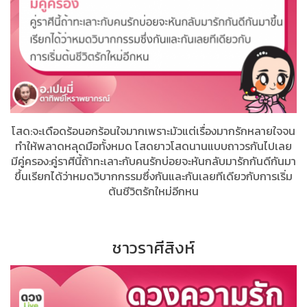
โสด:จะเดือดร้อนอกร้อนใจมากเพราะมัวแต่เรื่องมากรักหลายใจจน
ทำให้พลาดหลุดมือทั้งหมด​ โสดยาวโสดนานแบบถาวรกันไปเลย
มีคู่ครอง:คู่ราศีนี้ถ้าทะเลาะกับคนรักบ่อยจะหันกลับมารักกันดีกันมา
ขึ้นเรียกได้ว่าหมดวิบากกรรมซึ่งกันและกันเลยทีเดียวกับการเริ่ม
ต้นชีวิตรักใหม่อีกหน
ชาวราศีสิงห์