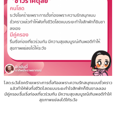
โสด:ระวังโชคร้ายเพราะการตั้งท้องเพราะความรักสนุกแบบชั่วคราว
แล้วทำให้พังทั้งชีวิต​โสดแบบระยะทำใจสักพักก็ชินชาลงเอง
มีคู่ครอง:รื่นเริ่งท่องเที่ยวร่วมกัน​ มีความสุขสมบูรณ์เกินพอดีทำให้
สุขภาพแย่ลงได้ให้ระวัง