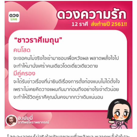
โสด:จะเจอคนไม่จริงใจเข้ามาชอบเพื่อหวังผล​ พลาดพลั้งใจไปจะ