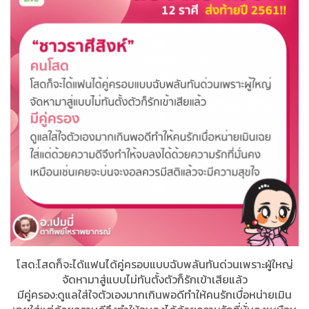
โสด:โสดก็จะได้แฟนได้คู่ครอบแบบฉับพลันทันด่วนเพราะผู้ใหญ่
จัดหามาสู่แบบไม่ทันตั้งตัวก็รักเข้าเสียแล้ว
มีคู่ครอง:ดูแลใส่ใจตัวเองมากเกินพอดีทำให้คนรักเบื่อหน่ายเมิน