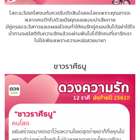
โสด:ระวังรถไฟชนกันควรรีบตัดสินใจสละโสดเพราะคุณอาจจะ
พลาดคนดีๆไปด้วยมือคุณเองแบบน่าเสียดาย
มีคู่ครอง:ระวังการแอบเผลอใจจนทำให้คนรักคู่ครองจับได้อย่าใช้ใจ
นำทางจงมีสติกับความรักแล้วจะผ่านพ้นไปได้รักคนที่เขารักเรา
ไม่ใช่เพียงเพราะความหล่อสวยมายา
ชาวราศีธนู