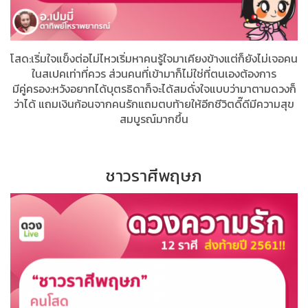
โสด:เริ่มใจแข็งต่อไม่ไหวเริ่มหาคนรู้ใจมาเคียงข้างแต่ก็ยังไม่เจอคน
ในสเปคเท่าที่ควร​ ส่วนคนที่เข้ามาก็ไม่ใช่ที่ตนเองต้องการ
มีคู่ครอง:หวังอยากได้บุตรธิดาก็จะได้สมดั่งใจแบบว่ามาตามดวงก็
ว่าได้​ แถมเงินก้อนจากคนรักแถมตบท้ายให้อีกชีวิตดี๊ดีมีความสุข
สมบูรณ์มากขึ้น
ชาวราศีพฤษภ