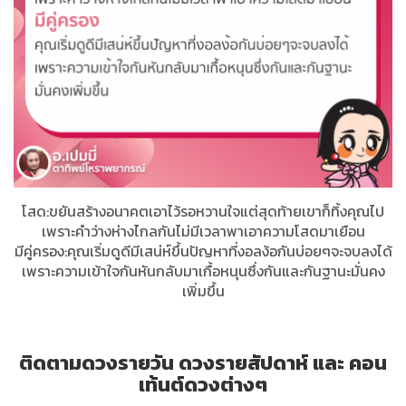
โสด:ขยันสร้างอนาคตเอาไว้รอหวานใจแต่สุดท้ายเขาก็ทิ้งคุณไป
เพราะคำว่างห่างไกลกันไม่มีเวลา​พาเอาความโสดมาเยือน
มีคู่ครอง:คุณเริ่มดูดีมีเสน่ห์ขึ้นปัญหาที่งอลง้อกันบ่อยๆจะจบลงได้
เพราะความเข้าใจกันหันกลับมาเกื้อหนุนซึ่งกันและกันฐานะมั่นคง
เพิ่มขึ้น
ติดตามดวงรายวัน ดวงรายสัปดาห์ และ คอน
เท้นต์ดวงต่างๆ