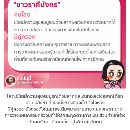
โสด:ชีวิตมีความสุขสมบูรณ์ด้วยลาภผลเงินทองหวังอยากได้รถ​
บ้าน​ อสังหา ส่วนแบ่งการเงินจะได้ดั่งใจหวัง
มีคู่ครอง: ยังทรงตัวในสภาพเดิมๆบางรายอาจะแย่ลงเพราะขาด
การวางแผนครอบครัวจนทำให้รักสะดุดด้านการเงิน​ ส่วนท่านที่ห่าง
กับคนรักเก่ามีเกณฑ์ธาตุไฟเก่าครุอีกหน