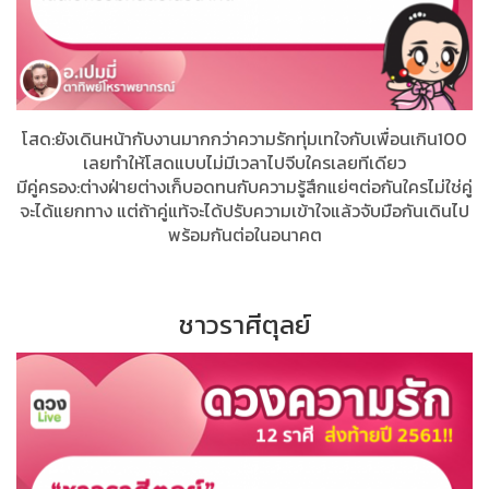
โสด:ยังเดินหน้ากับงานมากกว่าความรักทุ่มเทใจกับเพื่อนเกิน100​
เลยทำให้โสดแบบไม่มีเวลาไปจีบใครเลยทีเดียว
มีคู่ครอง:ต่างฝ่ายต่างเก็บอดทนกับความรู้สึกแย่ๆต่อกันใครไม่ใช่คู่
จะได้แยกทาง​ แต่ถ้าคู่แท้จะได้ปรับความเข้าใจแล้วจับมือกันเดินไป
พร้อมกันต่อในอนาคต
ชาวราศีตุลย์