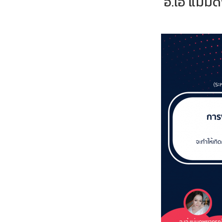
อ.เอ๋ แม่