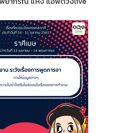
มดพยากรณ์ แห่ง แอพดวงlive