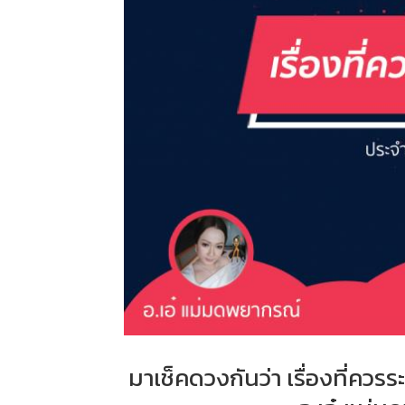
มาเช็คดวงกันว่า เรื่องที่คว