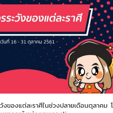
รระวังของแต่ละราศีในช่วงปลายเดือนตุลาคม 