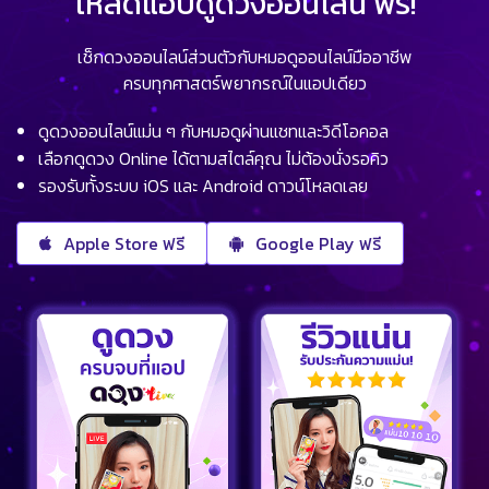
โหลดแอปดูดวงออนไลน์ ฟรี!
เช็กดวงออนไลน์ส่วนตัวกับหมอดูออนไลน์มืออาชีพ
ครบทุกศาสตร์พยากรณ์ในแอปเดียว
ดูดวงออนไลน์แม่น ๆ กับหมอดูผ่านแชทและวิดีโอคอล
เลือกดูดวง Online ได้ตามสไตล์คุณ ไม่ต้องนั่งรอคิว
รองรับทั้งระบบ iOS และ Android ดาวน์โหลดเลย
Apple Store ฟรี
Google Play ฟรี