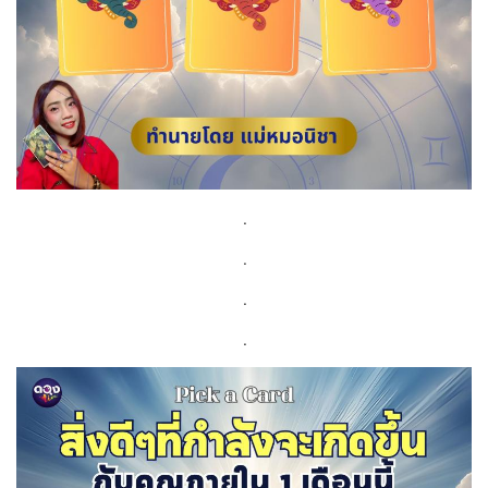
.
.
.
.