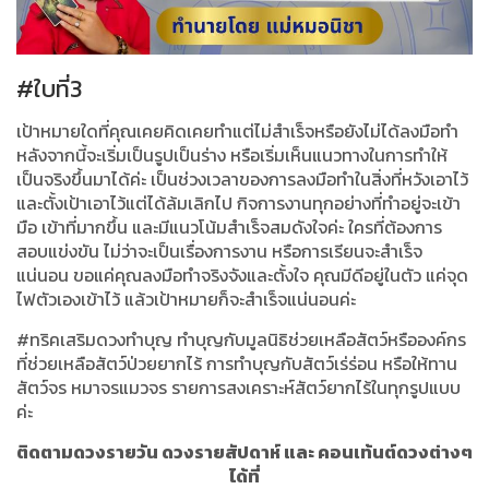
#ใบที่3
เป้าหมายใดที่คุณเคยคิดเคยทำแต่ไม่สำเร็จหรือยังไม่ได้ลงมือทำ
หลังจากนี้จะเริ่มเป็นรูปเป็นร่าง หรือเริ่มเห็นแนวทางในการทำให้
เป็นจริงขึ้นมาได้ค่ะ เป็นช่วงเวลาของการลงมือทำในสิ่งที่หวังเอาไว้
และตั้งเป้าเอาไว้แต่ได้ล้มเลิกไป กิจการงานทุกอย่างที่ทำอยู่จะเข้า
มือ เข้าที่มากขึ้น และมีแนวโน้มสำเร็จสมดังใจค่ะ ใครที่ต้องการ
สอบแข่งขัน ไม่ว่าจะเป็นเรื่องการงาน หรือการเรียนจะสำเร็จ
แน่นอน ขอแค่คุณลงมือทำจริงจังและตั้งใจ คุณมีดีอยู่ในตัว แค่จุด
ไฟตัวเองเข้าไว้ แล้วเป้าหมายก็จะสำเร็จแน่นอนค่ะ
#ทริคเสริมดวงทำบุญ ทำบุญกับมูลนิธิช่วยเหลือสัตว์หรือองค์กร
ที่ช่วยเหลือสัตว์ป่วยยากไร้ การทำบุญกับสัตว์เร่ร่อน หรือให้ทาน
สัตว์จร หมาจรแมวจร รายการสงเคราะห์สัตว์ยากไร้ในทุกรูปแบบ
ค่ะ
ติดตามดวงรายวัน ดวงรายสัปดาห์ และ คอนเท้นต์ดวงต่างๆ
ได้ที่