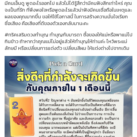
มีคนเอ็นดู พูดอะไรออกไป แล้วไม่ได้รู้สึกว่ามีคนฟังสีกเท่าไหร่ คุณ
จะเป็นที่รัก ที่พึงพอใจหรือพูดอะไรแล้วน่าฟังมีคนเชื่อถือในเหตุและ
ผลของคุณมากขึ้น ขอให้ใช้โอกาสนี้ ในการสร้างความมั่นใจเรียก
ชื่อเสียง คือเสียงที่ดีของตัวเองกลับมานะคะ
#ทริคเสริมดวงทำบุญ ทำบุญกับมารดา ซื้อของให้แม่หรือพาแม่ไป
กินข้าว ถ้าหากว่าคุณแม่ไม่อยู่แล้วให้ทำบุญให้ท่านค่ะ ไหว้พระแม่
ลักษมี หรือเปลี่ยนการแต่งตัว เปลี่ยนสีผม ให้แต่งต่างไปจากเดิม