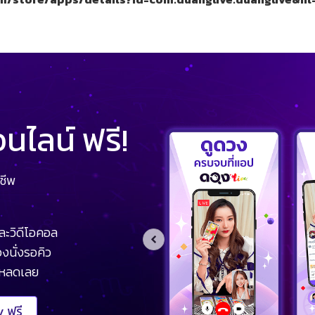
ไลน์ ฟรี!
ชีพ
ละวิดีโอคอล
งนั่งรอคิว
โหลดเลย
 ฟรี