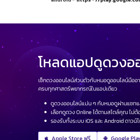
โหลดแอปดูดวงออน
เช็กดวงออนไลน์ส่วนตัวกับหมอดูออนไลน์มืออา
ครบทุกศาสตร์พยากรณ์ในแอปเดียว
ดูดวงออนไลน์แม่น ๆ กับหมอดูผ่านแชทแ
เลือกดูดวง Online ได้ตามสไตล์คุณ ไม่ต้อ
รองรับทั้งระบบ iOS และ Android ดาวน์
Apple Store ฟรี
Google Play