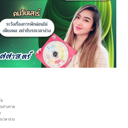
ือ
ในร่างกาย
ร
ถเวลาง่วง