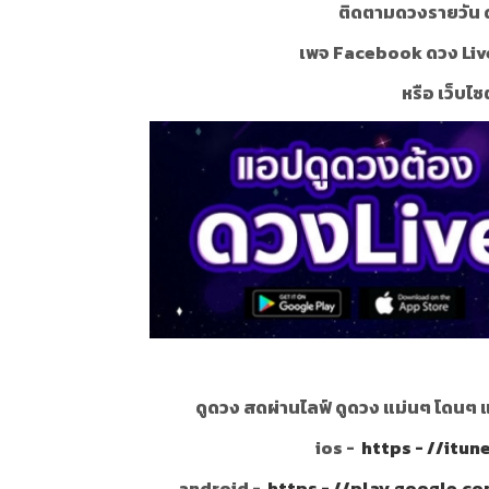
ติดตามดวงรายวัน ด
เพจ Facebook ดวง Liv
หรือ เว็บไซ
ดูดวง สดผ่านไลฟ์ ดูดวง แม่นๆ โดนๆ 
ios -
https - //itu
android -
https - //play.google.c