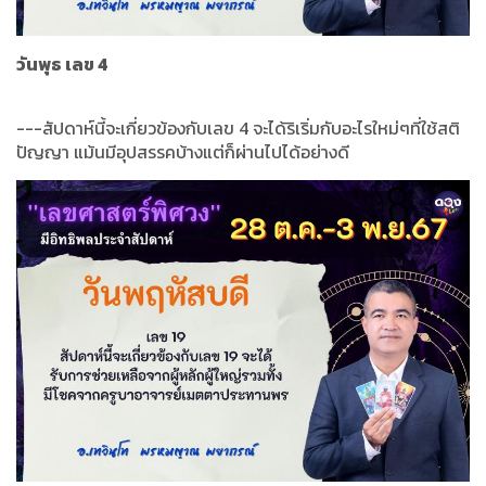
วันพุธ เลข 4
---สัปดาห์นี้จะเกี่ยวข้องกับเลข 4 จะได้ริเริ่มกับอะไรใหม่ๆที่ใช้สติ
ปัญญา แม้นมีอุปสรรคบ้างแต่ก็ผ่านไปได้อย่างดี