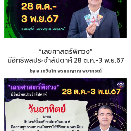
“เลขศาสตร์พิศวง”
มีอิทธิพลประจำสัปดาห์ 28 ต.ค.-3 พ.ย.67
by อ.เทวินโท พรหมญาณ พยากรณ์