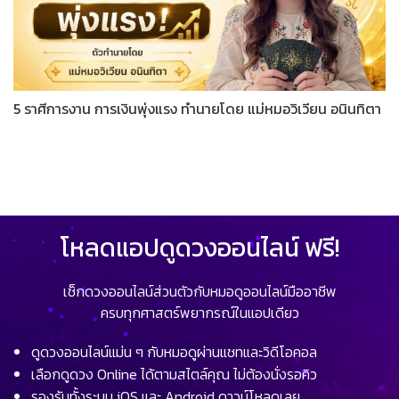
5 ราศีการงาน การเงินพุ่งแรง ทำนายโดย แม่หมอวิเวียน อนินทิตา
โหลดแอปดูดวงออนไลน์ ฟรี!
เช็กดวงออนไลน์ส่วนตัวกับหมอดูออนไลน์มืออาชีพ
ครบทุกศาสตร์พยากรณ์ในแอปเดียว
ดูดวงออนไลน์แม่น ๆ กับหมอดูผ่านแชทและวิดีโอคอล
เลือกดูดวง Online ได้ตามสไตล์คุณ ไม่ต้องนั่งรอคิว
รองรับทั้งระบบ iOS และ Android ดาวน์โหลดเลย