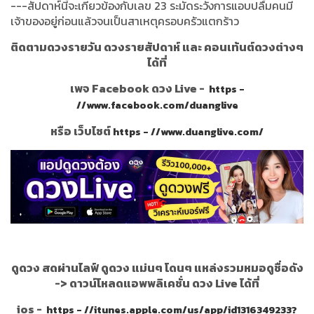
---สัปดาห์นี้จะเกี่ยวข้องกับเลข 23 ระมัดระวังการแอบปลื้มคนมี
เจ้าของอยู่ก่อนแล้วจนเป็นสาเหตุครอบครัวแตกร้าว
ติดตามดวงรายวัน ดวงรายสัปดาห์ และ คอนเท้นต์ดวงต่างๆ
ได้ที่
เพจ Facebook ดวง Live -
https -
//www.facebook.com/duanglive
หรือ เว็บไซต์
https - //www.duanglive.com/
ดูดวง สดผ่านไลฟ์ ดูดวง แม่นๆ โดนๆ แหล่งรวมหมอดูชื่อดัง
->
ดาวน์โหลดแอพพลิเคชั่น ดวง Live ได้ที่
ios -
https - //itunes.apple.com/us/app/id1316349233?