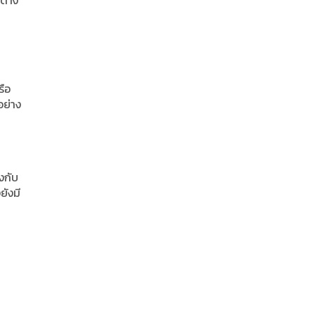
ต่าง
รือ
อย่าง
งกับ
ยังมี