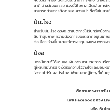
คนปีวอกการงานจะเด่นในด้าน การศึกษาต่างประเท
ชาติ ต่างวัฒนธรรม ช่วงนี้มีโอกาสเปิดเส้นทางให
สามารถด้านการติดต่อและความน่าเชื่อถือในสา
ปีมะโรง
สำหรับปีมะโรง ดวงชะตาเปิดทางให้รับทรัพย์จากงานท
สินค้าสุขภาพ ความต้องการของตลาดอยู่ในเกณฑ์
ต่อเนื่อง ช่วงนี้เหมาะแก่การลงทุนลงแรง เพราะงา
ปีจอ
ปีจอมีเกณฑ์ได้งานและเงินจาก สายราชการ หรือกา
ผู้ใหญ่ที่มีบารมี จะได้รับความไว้วางใจและมอบหมา
โอกาสได้รับผลประโยชน์พิเศษจากผู้ใหญ่ที่เห็นคุ
ติดตามดวงรายวัน ด
เพจ Facebook ดวง Liv
หรือ เว็บไซ