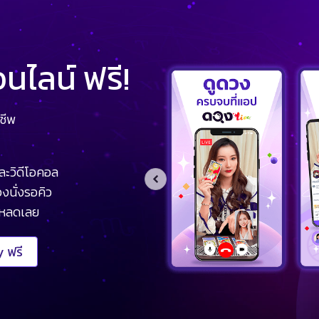
ไลน์ ฟรี!
ชีพ
ละวิดีโอคอล
งนั่งรอคิว
โหลดเลย
 ฟรี