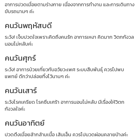
อาการปวดเมื่อยตามร่างกาย เนื่องจากการทำงาน และการเดินทาง
ขับรถนานๆ ค่ะ
คนวันพฤหัสบดี
ระวัง! เจ็บปวดใจเพราะคิดถึงคนรัก อาการเหงา คิดมาก วิตกกังวล
นอนไม่หลับค่ะ
คนวันศุกร์
ระวัง! อาการป่วยเกี่ยวกับอวัยวะเพศ ระบบสืบพันธุ์ ควรไปพบ
แพทย์ ดีกว่าปล่อยทิ้งไว้นานๆ ค่ะ
คนวันเสาร์
ระวังโรคเครียด โรคซึมเศร้า อาการนอนไม่หลับ มีเรื่องให้วิตก
กังวลใจค่ะ
คนวันอาทิตย์
ปวดตึงเมื่อยล้ากล้ามเนื้อ เส้นเอ็น ควรไปนวดผ่อนคลายบ้างค่ะ