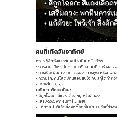
คนที่เกิดวันอาทิตย์
คุณจะรู้สึกถึงแรงขับเคลื่อนใหม่ๆ ในชีวิต
•
การงาน
:
มีแรงบันดาลใจหรือความคิดสร้างสรรค์
•
การเงิน
:
มีโชคจากการเจรจา การพูด หรือคนก
•
ความรัก
:
คนโสดมีคนแอบสนใจ คนมีคู่ได้ทำกิจก
•
เลขเด่น
: 3, 5, 7
เสริม
–
แก้ดวงด้วย
:
•
สีถูกโฉลก
:
สีแดงเลือดหมู หรือสีทอง
•
เสริมดวง
:
พกหินคาร์เนเลียน
•
แก้ด้วย
:
ไหว้เจ้า สิ่งศักดิ์สิทธิ์ในบ้าน หรือที่ทำ