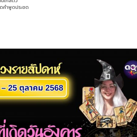
คนใกล้ตัว
รลดคำพูดประชด