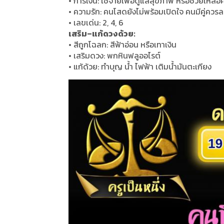
•
การเงิน
:
ใช้จ่ายเพื่อดูแลสุขภาพ หรือช่วยเหลือ
•
ความรัก
:
คนโสดยังไม่พร้อมเปิดใจ คนมีคู่คว
•
เลขเด่น
: 2, 4, 6
เสริม
–
แก้ดวงด้วย
:
•
สีถูกโฉลก
:
สีฟ้าอ่อน หรือเทาเงิน
•
เสริมดวง
:
พกหินฟลูออไรต์
•
แก้ด้วย
:
ทำบุญ น้ำ ไฟฟ้า เติมน้ำมันตะเกียง