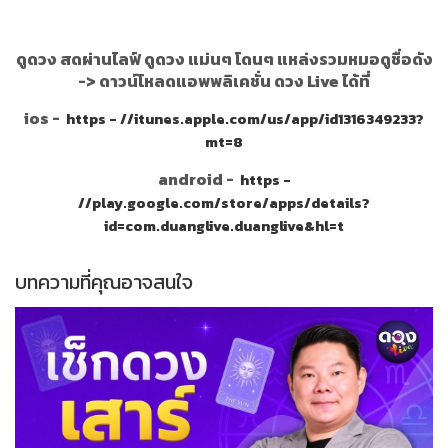
ดูดวง สดผ่านไลฟ์ ดูดวง แม่นๆ โดนๆ แหล่งรวมหมอดูชื่อดัง
->
ดาวน์โหลดแอพพลิเคชั่น ดวง Live ได้ที่
ios -
https - //itunes.apple.com/us/app/id1316349233?
mt=8
android -
https -
//play.google.com/store/apps/details?
id=com.duanglive.duanglive&hl=t
บทความที่คุณอาจสนใจ