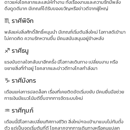
ดาวแห่งโชคลาภและเสน่ห์ทำงาน ทั้งเรื่องงานและความรักมีพลัง
ดึงดูดดีมาก มีเกณฑ์ได้รับของขวัญหรือข่าวดีจากผู้ใหญ่
♏ ราศีพิจิก
พลังแห่งสิ่งศักดิ์สิทธิ์หนุนนำ มีเกณฑ์เริ่มต้นสิ่งใหม่ โอกาสดีเข้ามา
ไม่คาดคิด ความรักหวานขึ้น มีคนสนับสนุนอยู่ข้างหลัง
♐ ราศีธนู
แรงบันดาลใจกลับมาอีกครั้ง มีโอกาสเดินทาง เปลี่ยนงาน หรือ
ขยายสิ่งที่ทำอยู่ โชคลาภและข่าวดีทางไกลกำลังมา
♑ ราศีมังกร
เดือนแห่งการปลดล็อก เรื่องที่เคยติดขัดเริ่มขยับ มีคนยื่นมือช่วย
การเงินมีแนวโน้มดีขึ้นจากการจัดระบบใหม่
♒ ราศีกุมภ์
เดือนนี้มีโอกาสเปลี่ยนทิศทางชีวิต สิ่งใหม่ๆจะเข้ามาแบบไม่ทันตั้ง
ตัว แต่เป็นจุดเริ่มต้นที่ดี โชคลาภจากการเดินทางหรือคนแปลก