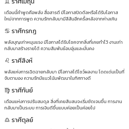
♊ ราศีเมถุน
เดือนนี้คำพูดคือพลัง สื่อสารดี มีโอกาสปิดดีลหรือได้รับโอกาส
ใหม่จากการพูด ความรักกลับมามีสีสันอีกครั้งหลังจากห่างเหิน
♋ ราศีกรกฎ
พลังบุญเก่าหนุนแรง มีโอกาสได้รับโชคจากสิ่งที่เคยทำไว้ งานเก่า
กลับมาสร้างรายได้ ความสัมพันธ์อบอุ่นและมั่นคง
♌ ราศีสิงห์
พลังแห่งการเฉิดฉายกลับมา มีโอกาสได้โชว์ผลงาน โดดเด่นเป็นที่
จับตามอง ความรักมีแนวโน้มพัฒนาในทิศทางดี
♍ ราศีกันย์
เดือนแห่งการปรับสมดุล สิ่งที่เคยสับสนจะเริ่มชัดเจนขึ้น การงาน
กลับมาเป็นระบบ การเงินดีขึ้นแบบค่อยเป็นค่อยไป
♎ ราศีตุลย์