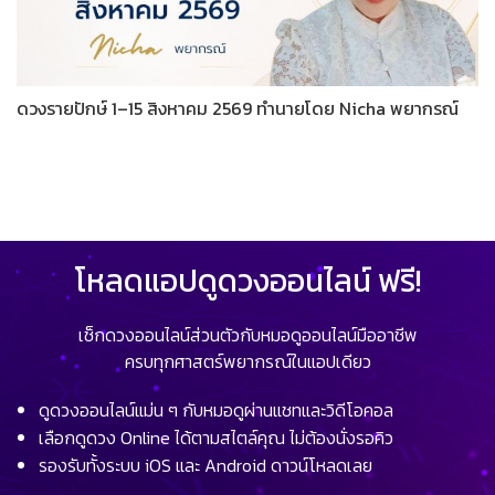
ดวงรายปักษ์ 1–15 สิงหาคม 2569 ทำนายโดย Nicha พยากรณ์
โหลดแอปดูดวงออนไลน์ ฟรี!
เช็กดวงออนไลน์ส่วนตัวกับหมอดูออนไลน์มืออาชีพ
ครบทุกศาสตร์พยากรณ์ในแอปเดียว
ดูดวงออนไลน์แม่น ๆ กับหมอดูผ่านแชทและวิดีโอคอล
เลือกดูดวง Online ได้ตามสไตล์คุณ ไม่ต้องนั่งรอคิว
รองรับทั้งระบบ iOS และ Android ดาวน์โหลดเลย