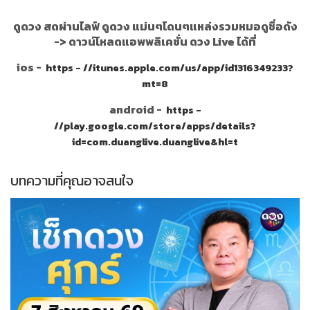
ดูดวง สดผ่านไลฟ์ ดูดวง แม่นๆโดนๆแหล่งรวมหมอดูชื่อดัง
->
ดาวน์โหลดแอพพลิเคชั่น ดวง Live ได้ที่
ios -
https - //itunes.apple.com/us/app/id1316349233?
mt=8
android -
https -
//play.google.com/store/apps/details?
id=com.duanglive.duanglive&hl=t
บทความที่คุณอาจสนใจ