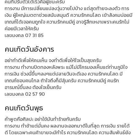
คนที่ปรับตัวได้เร็วคือผู้ชนะครับ
การงาน มีการเปลี่ยนแปลงวุ่นวายไปบ้าง แต่สุดท้ายจะลงตัว การ
เงิน ผู้ใหญ่เมตตาช่วยสนับสนุนดี ความรักคนโสด เข้าสังคมบ่อยมี
เกณฑ์ได้เจอคนถูกใจ ความรักคนมีคู่ อาจรู้สึกเหงาเพราะคนรักไม่
ค่อยมีเวลาให้ครับ
เลขมงคล 07 31 85
คนเกิดวันอังคาร
อย่าทำดีเพื่อให้คนเห็น จงทำดีเพื่อให้ใจเป็นสุขครับ
การงาน ทำงานปิดทองหลังพระ แม้ไม่มีใครมองเห็นแต่ท่านภูมิใจ
การเงิน ช่วงนี้ขึ้นๆลงๆแต่ปลายวันจะดีเอง ความรักคนโสด มี
เกณฑ์ชอบคนไกล ถ้าใจถึงก็มีลุ้นครับ ความรักคนมีคู่ คนรัก
อารมณ์ขึ้นลง ต้องใจเย็นครับ
เลขมงคล 02 57 90
คนเกิดวันพุธ
คำพูดคือศิลปะ อย่าใช้มันทำร้ายกันครับ
การงาน ทำช้าแต่มั่นคง ผลงานจะออกมาดีในที่สุด การเงิน รายได้
ดี โดยเฉพาะคนค้าขายจะมีกำไร ความรักคนโสด ความสัมพันธ์ยัง