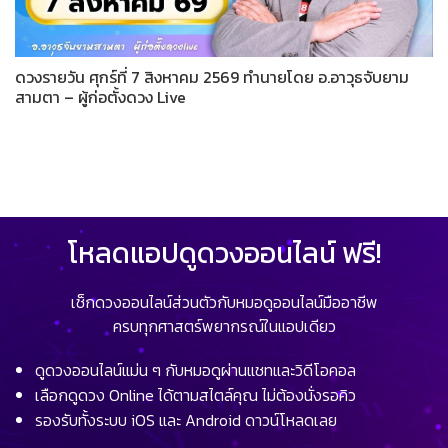
ดวงรายวัน ศุกร์ที่ 7 สิงหาคม 2569 ทำนายโดย อ.อาวุธจับยาม
สามตา – ผู้ก่อตั้งดวง Live
โหลดแอปดูดวงออนไลน์ ฟรี!
เช็กดวงออนไลน์ส่วนตัวกับหมอดูออนไลน์มืออาชีพ
ครบทุกศาสตร์พยากรณ์ในแอปเดียว
ดูดวงออนไลน์แม่น ๆ กับหมอดูผ่านแชทและวิดีโอคอล
เลือกดูดวง Online ได้ตามสไตล์คุณ ไม่ต้องนั่งรอคิว
รองรับทั้งระบบ iOS และ Android ดาวน์โหลดเลย