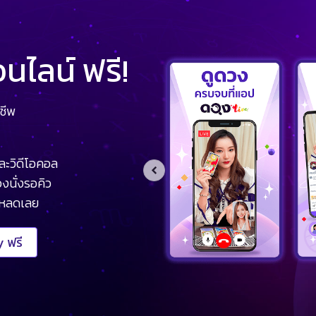
ไลน์ ฟรี!
ชีพ
ละวิดีโอคอล
งนั่งรอคิว
โหลดเลย
 ฟรี