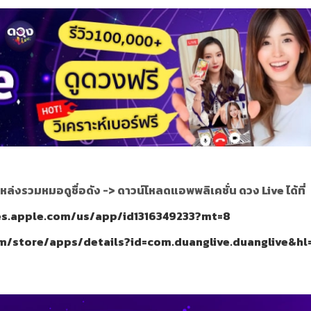
หล่งรวมหมอดูชื่อดัง ->
ดาวน์โหลดแอพพลิเคชั่น ดวง Live ได้ที่
nes.apple.com/us/app/id1316349233?mt=8
om/store/apps/details?id=com.duanglive.duanglive&hl