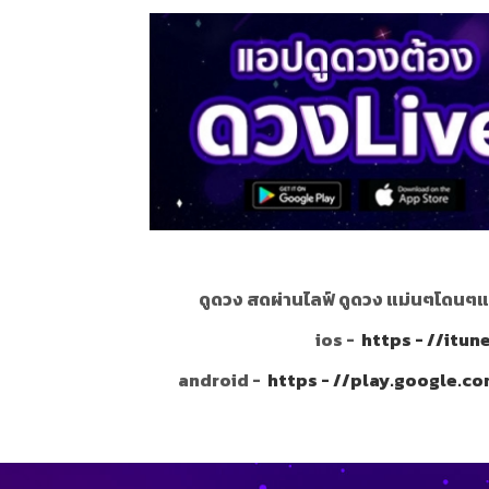
ดูดวง สดผ่านไลฟ์ ดูดวง แม่นๆโดนๆแ
ios -
https - //itu
android -
https - //play.google.c