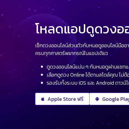
โหลดแอปดูดวงออน
เช็กดวงออนไลน์ส่วนตัวกับหมอดูออนไลน์มืออา
ครบทุกศาสตร์พยากรณ์ในแอปเดียว
ดูดวงออนไลน์แม่น ๆ กับหมอดูผ่านแชทแ
เลือกดูดวง Online ได้ตามสไตล์คุณ ไม่ต้อ
รองรับทั้งระบบ iOS และ Android ดาวน์
Apple Store ฟรี
Google Play