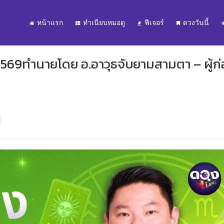
หน้าแรก
ทำเนียบหมอดู
ฟีเจอร์
ดวงวันนี้
2569ทำนายโดย อ.อาวุธจับยามสามตา – ผู้ก่