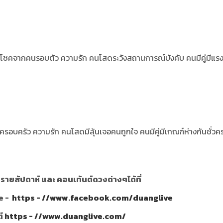
 มีโชคจากคนรอบตัว ความรัก คนโสดระวังสถานการณ์บังคับ คนมีคู่มีแร
บครอบครัว ความรัก คนโสดมีลุ้นเจอคนถูกใจ คนมีคู่มีเกณฑ์ห่างกันชั่วค
ายสัปดาห์ และ คอนเท้นต์ดวงต่างๆได้ที่
e -
https - //www.facebook.com/duanglive
ต์
https - //www.duanglive.com/