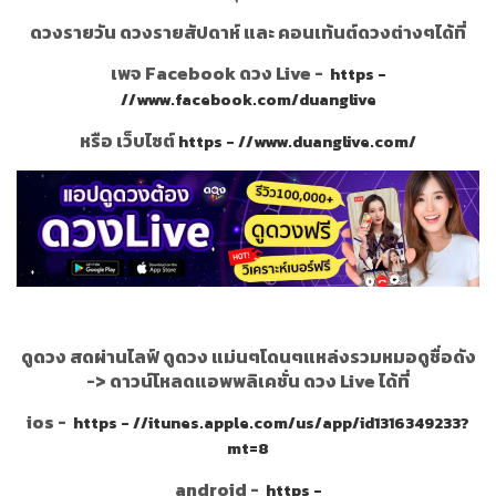
ดวงรายวัน ดวงรายสัปดาห์ และ คอนเท้นต์ดวงต่างๆได้ที่
เพจ Facebook ดวง Live -
https -
//www.facebook.com/duanglive
หรือ เว็บไซต์
https - //www.duanglive.com/
ดูดวง สดผ่านไลฟ์ ดูดวง แม่นๆโดนๆแหล่งรวมหมอดูชื่อดัง
->
ดาวน์โหลดแอพพลิเคชั่น ดวง Live ได้ที่
ios -
https - //itunes.apple.com/us/app/id1316349233?
mt=8
android -
https -