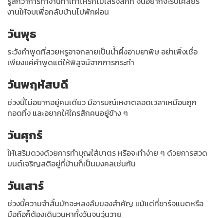
รู้สึกว่าการทำงานทำเท่าไหร่ก็ไม่เสร็จสักที จนอยากจะรีบเคลียร์
งานให้จบเพื่อกลับบ้านไปพักผ่อน
วันพุธ
ระวังคำพูดที่สวยหรูอาจกลายเป็นน้ำผึ้งอาบยาพิษ อย่าเพิ่งเชื่อ
เพียงแค่คำพูดแต่ให้พิสูจน์จากการกระทำ
วันพฤหัสบดี
ช่วงนี้ไม่อยากอยู่คนเดียว มีอารมณ์เหงาตลอดเวลาเหมือนถูก
ทอดทิ้ง และอยากให้ใครสักคนอยู่ข้าง ๆ
วันศุกร์
ให้เสริมดวงด้วยการทำบุญใส่บาตร หรือจะทำง่าย ๆ ด้วยการสวด
มนต์เจริญสติอยู่ที่บ้านก็เป็นมงคลเช่นกัน
วันเสาร์
ช่วงนี้ความจำสั้นมักจะหลงลืมของสำคัญ แม้แต่ที่ชาร์จแบตหรือ
มือถือก็ต้องเดินวนหาทั้งวันจนวุ่นวาย