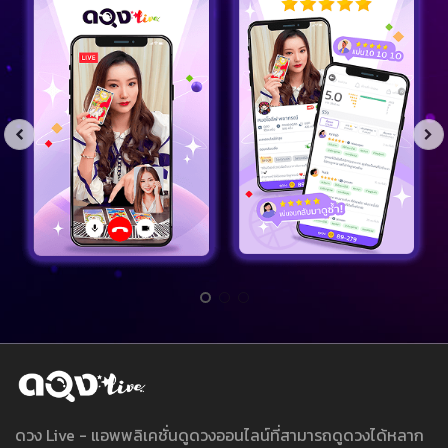
ดวง Live - แอพพลิเคชั่นดูดวงออนไลน์ที่สามารถดูดวงได้หลาก