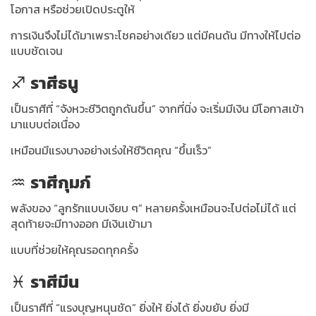
โอกาส หรือช่วยเปิดประตูให้
การเงินจึงไม่ได้มาเพราะโชคอย่างเดียว แต่มีคนดัน มีทางให้ไปต่อ
แบบชัดเจน
♐
ราศีธนู
เป็นราศีที่ “จังหวะชีวิตถูกดันขึ้น” จากที่นิ่ง จะเริ่มมีเงิน มีโอกาสเข้า
มาแบบต่อเนื่อง
เหมือนมีแรงบางอย่างเร่งให้ชีวิตคุณ “ขึ้นเร็ว”
♒
ราศีกุมภ์
พลังของ “ลูกรักแบบเงียบ ๆ” หลายครั้งเหมือนจะไปต่อไม่ได้ แต่
สุดท้ายจะมีทางออก มีเงินเข้ามา
แบบที่ช่วยให้คุณรอดทุกครั้ง
♓
ราศีมีน
เป็นราศีที่ “แรงบุญหนุนชัด” ยิ่งให้ ยิ่งได้ ยิ่งขยับ ยิ่งมี