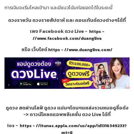
การเงินจะเริ่มไหลเข้ามา และมีแนวโน้มต่อยอดได้ในระยะนี้
ดวงรายวัน ดวงรายสัปดาห์ และ คอนเท้นต์ดวงต่างๆได้ที่
เพจ Facebook ดวง Live -
https -
//www.facebook.com/duanglive
หรือ เว็บไซต์
https - //www.duanglive.com/
ดูดวง สดผ่านไลฟ์ ดูดวง แม่นๆโดนๆแหล่งรวมหมอดูชื่อดัง
->
ดาวน์โหลดแอพพลิเคชั่น ดวง Live ได้ที่
ios -
https - //itunes.apple.com/us/app/id1316349233?
mt=8