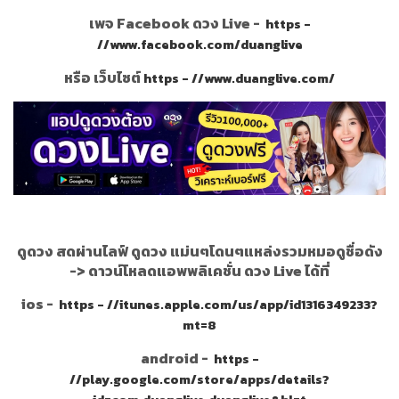
เพจ Facebook ดวง Live -
https -
//www.facebook.com/duanglive
หรือ เว็บไซต์
https - //www.duanglive.com/
ดูดวง สดผ่านไลฟ์ ดูดวง แม่นๆโดนๆแหล่งรวมหมอดูชื่อดัง
->
ดาวน์โหลดแอพพลิเคชั่น ดวง Live ได้ที่
ios -
https - //itunes.apple.com/us/app/id1316349233?
mt=8
android -
https -
//play.google.com/store/apps/details?