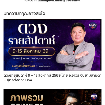
id=com.duanglive.duanglive&hl=t
บทความที่คุณอาจสนใจ
ดวงรายสัปดาห์ 9 – 15 สิงหาคม 2569 โดย อ.อาวุธ จับยามสามตา
– ผู้ก่อตั้งดวง Live