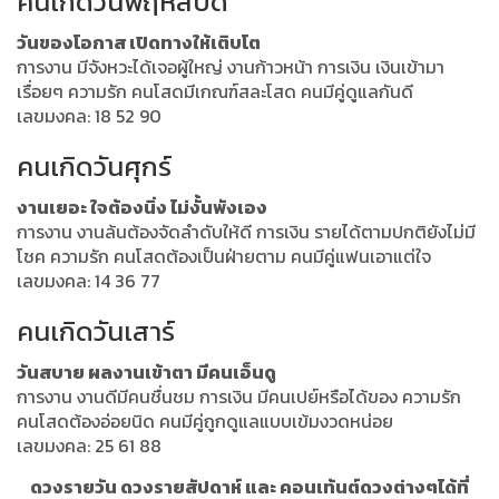
คนเกิดวันพฤหัสบดี
วันของโอกาส เปิดทางให้เติบโต
การงาน มีจังหวะได้เจอผู้ใหญ่ งานก้าวหน้า การเงิน เงินเข้ามา
เรื่อยๆ ความรัก คนโสดมีเกณฑ์สละโสด คนมีคู่ดูแลกันดี
เลขมงคล: 18 52 90
คนเกิดวันศุกร์
งานเยอะ ใจต้องนิ่ง ไม่งั้นพังเอง
การงาน งานล้นต้องจัดลำดับให้ดี การเงิน รายได้ตามปกติยังไม่มี
โชค ความรัก คนโสดต้องเป็นฝ่ายตาม คนมีคู่แฟนเอาแต่ใจ
เลขมงคล: 14 36 77
คนเกิดวันเสาร์
วันสบาย ผลงานเข้าตา มีคนเอ็นดู
การงาน งานดีมีคนชื่นชม การเงิน มีคนเปย์หรือได้ของ ความรัก
คนโสดต้องอ่อยนิด คนมีคู่ถูกดูแลแบบเข้มงวดหน่อย
เลขมงคล: 25 61 88
ดวงรายวัน ดวงรายสัปดาห์ และ คอนเท้นต์ดวงต่างๆได้ที่