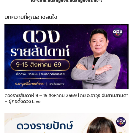
id=com.duanglive.duanglive&hl=t
บทความที่คุณอาจสนใจ
ดวงรายสัปดาห์ 9 – 15 สิงหาคม 2569 โดย อ.อาวุธ จับยามสามตา
– ผู้ก่อตั้งดวง Live