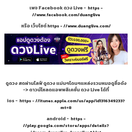
เพจ Facebook ดวง Live -
https -
//www.facebook.com/duanglive
หรือ เว็บไซต์
https - //www.duanglive.com/
ดูดวง สดผ่านไลฟ์ ดูดวง แม่นๆโดนๆแหล่งรวมหมอดูชื่อดัง
->
ดาวน์โหลดแอพพลิเคชั่น ดวง Live ได้ที่
ios -
https - //itunes.apple.com/us/app/id1316349233?
mt=8
android -
https -
//play.google.com/store/apps/details?