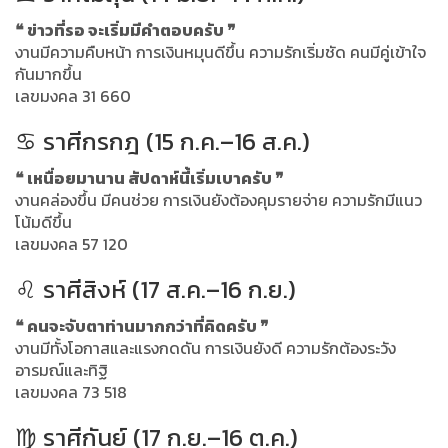
❝ ข่าวที่รอ จะเริ่มมีคำตอบครับ ❞
งานมีความคืบหน้า การเงินหมุนดีขึ้น ความรักเริ่มชัด คนมีคู่เข้าใจ
กันมากขึ้น
เลขมงคล 31 660
♋ ราศีกรกฎ (15 ก.ค.–16 ส.ค.)
❝ เหนื่อยมานาน สัปดาห์นี้เริ่มเบาครับ ❞
งานคล่องขึ้น มีคนช่วย การเงินยังต้องคุมรายจ่าย ความรักมีแนว
โน้มดีขึ้น
เลขมงคล 57 120
♌ ราศีสิงห์ (17 ส.ค.–16 ก.ย.)
❝ คนจะจับตาท่านมากกว่าที่คิดครับ ❞
งานมีทั้งโอกาสและแรงกดดัน การเงินยังดี ความรักต้องระวัง
อารมณ์และทิฐิ
เลขมงคล 73 518
♍ ราศีกันย์ (17 ก.ย.–16 ต.ค.)