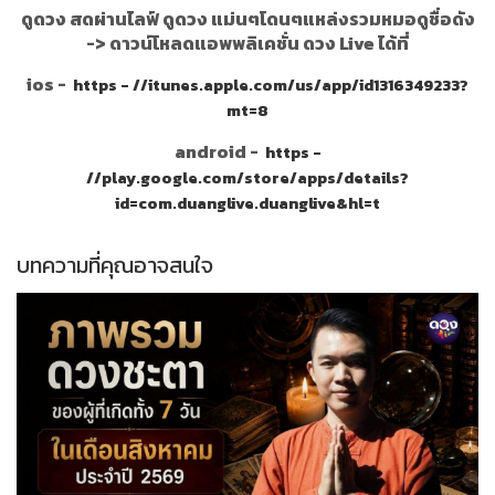
ดูดวง สดผ่านไลฟ์ ดูดวง แม่นๆโดนๆแหล่งรวมหมอดูชื่อดัง
->
ดาวน์โหลดแอพพลิเคชั่น ดวง Live ได้ที่
ios -
https - //itunes.apple.com/us/app/id1316349233?
mt=8
android -
https -
//play.google.com/store/apps/details?
id=com.duanglive.duanglive&hl=t
บทความที่คุณอาจสนใจ