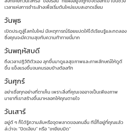
สิ่งที่เคยกวนใจหรือ “ของร้อน” ที่แฝงอยู่จะถูกขจัดออกไป เป็นช่วง
เวลาแห่งการชำระล้างเพื่อเริ่มต้นใหม่แบบสะอาดเอี่ยม
วันพุธ
เปิดประตูสู่โลกใบใหม่ มีเหตุการณ์ร้อยแปดให้ได้เรียนรู้และทดลอง
ซึ่งคุณจะมีความสุขกับความท้าทายนี้มาก
วันพฤหัสบดี
ถึงเวลาปฏิวัติตัวเอง ลุกขึ้นมาดูแลสุขภาพและภาพลักษณ์ให้ดูดี
ขึ้น แข็งแรงขึ้นจนคนรอบข้างต้องทัก
วันศุกร์
อย่าเชื่อทุกอย่างที่ตาเห็น เพราะสิ่งที่คุณเจออาจเป็นเพียงภาพ
มายาที่เขาสร้างขึ้นมาหลอกให้คุณตายใจ
วันเสาร์
อยู่ดี ๆ ก็ได้รู้ความลับหรือจุดพลาดของคนอื่น ทีนี้ก็อยู่ที่คุณแล้ว
ล่ะว่าจะ “ปิดเงียบ” หรือ “เหยียบมิด”