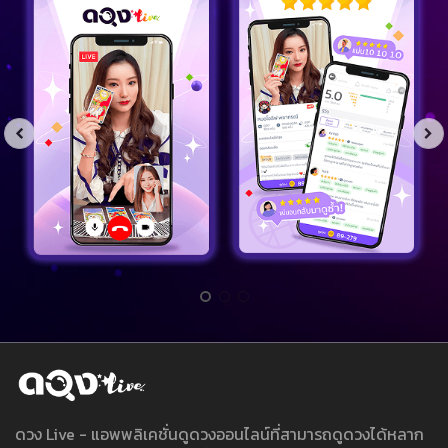
ดวง Live - แอพพลิเคชั่นดูดวงออนไลน์ที่สามารถดูดวงได้หลาก