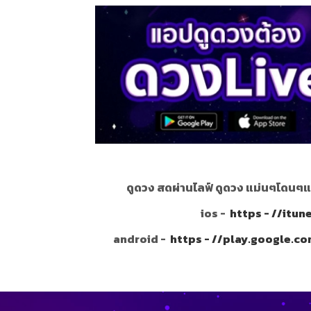
ดูดวง สดผ่านไลฟ์ ดูดวง แม่นๆโดนๆแ
ios -
https - //itu
android -
https - //play.google.c