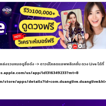
หล่งรวมหมอดูชื่อดัง ->
ดาวน์โหลดแอพพลิเคชั่น ดวง Live ได้ที่
nes.apple.com/us/app/id1316349233?mt=8
om/store/apps/details?id=com.duanglive.duanglive&hl