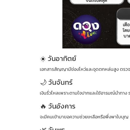
☀️ วันอาทิตย์
เอกสารสัญญามีช่องโหว่และจุดตกหล่นสูง ตรวจส
🌙 วันจันทร์
เงินรั่วไหลเพราะตามใจปากและใช้อารมณ์นำทาง ระ
🔥 วันอังคาร
จะมีคนเข้ามาขอความช่วยเหลือหรือพึ่งพาใบบุญ ซึ
🌿 วันพุธ