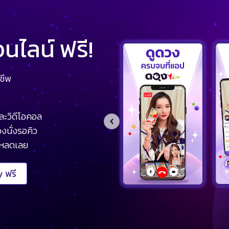
ไลน์ ฟรี!
ชีพ
ละวิดีโอคอล
งนั่งรอคิว
โหลดเลย
 ฟรี