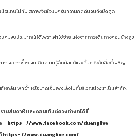
ับมือแทบไม่ทัน สภาพจิตใจแบกรับความกดดันจนถึงขีดสุด
วบคุมงบประมาณให้ดีเพราะค่าใช้จ่ายแฝงจากการเดินทางค่อนข้างสูง
หากระแทกซ้ำๆ จนเกิดความรู้สึกท้อแท้และสิ้นหวังกับสิ่งที่เผชิญ
ฑ์หกล้ม ฟกช้ำ หรือบาดเจ็บเพ่งเล็งไปที่บริเวณช่วงขาเป็นสำคัญ
ายสัปดาห์ และ คอนเท้นต์ดวงต่างๆได้ที่
e -
https - //www.facebook.com/duanglive
ต์
https - //www.duanglive.com/