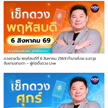
ดวงรายวัน พฤหัสบดีที่ 6 สิงหาคม 2569 ทำนายโดย อ.อาวุธ
จับยามสามตา – ผู้ก่อตั้งดวง Live