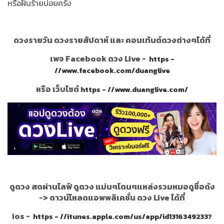
หรือฝันร้ายบ่อยครั้ง
ดวงรายวัน ดวงรายสัปดาห์ และ คอนเท้นต์ดวงต่างๆได้ที่
เพจ Facebook ดวง Live -
https -
//www.facebook.com/duanglive
หรือ เว็บไซต์
https - //www.duanglive.com/
ดูดวง สดผ่านไลฟ์ ดูดวง แม่นๆโดนๆแหล่งรวมหมอดูชื่อดัง
->
ดาวน์โหลดแอพพลิเคชั่น ดวง Live ได้ที่
ios -
https - //itunes.apple.com/us/app/id1316349233?