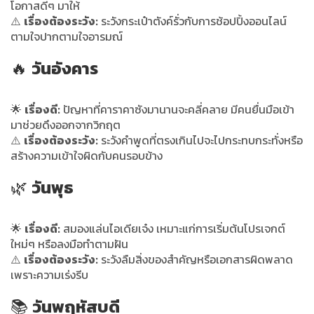
โอกาสดีๆ มาให้
⚠️
เรื่องต้องระวัง:
ระวังกระเป๋าตังค์รั่วกับการช้อปปิ้งออนไลน์
ตามใจปากตามใจอารมณ์
🔥
วันอังคาร
🌟
เรื่องดี:
ปัญหาที่คาราคาซังมานานจะคลี่คลาย มีคนยื่นมือเข้า
มาช่วยดึงออกจากวิกฤต
⚠️
เรื่องต้องระวัง:
ระวังคำพูดที่ตรงเกินไปจะไปกระทบกระทั่งหรือ
สร้างความเข้าใจผิดกับคนรอบข้าง
🌿
วันพุธ
🌟
เรื่องดี:
สมองแล่นไอเดียเจ๋ง เหมาะแก่การเริ่มต้นโปรเจกต์
ใหม่ๆ หรือลงมือทำตามฝัน
⚠️
เรื่องต้องระวัง:
ระวังลืมสิ่งของสำคัญหรือเอกสารผิดพลาด
เพราะความเร่งรีบ
📚
วันพฤหัสบดี