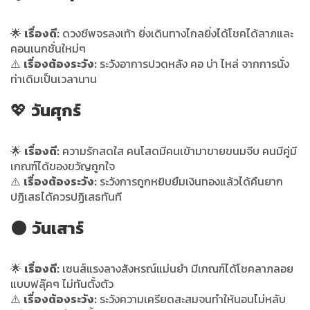
🌟
เรื่องดี:
ดวงชีพจรลงเท้า ยิ่งเดินทางไกลยิ่งได้โชคได้ลาภและ
คอนเนกชั่นใหม่ๆ
⚠️
เรื่องต้องระวัง:
ระวังอาการปวดหลัง คอ บ่า ไหล่ จากการนั่ง
ท่าเดิมเป็นเวลานาน
💖
วันศุกร์
🌟
เรื่องดี:
ความรักสดใส คนโสดมีคนเข้ามาขายขนมจีบ คนมีคู่มี
เกณฑ์ได้ของขวัญถูกใจ
⚠️
เรื่องต้องระวัง:
ระวังการถูกหยิบยืมเงินทองแล้วได้คืนยาก
ปฏิเสธได้ควรปฏิเสธทันที
🌑
วันเสาร์
🌟
เรื่องดี:
เซนส์แรงลางสังหรณ์แม่นยำ มีเกณฑ์ได้โชคลาภลอย
แบบฟลุ๊คๆ ไม่ทันตั้งตัว
⚠️
เรื่องต้องระวัง:
ระวังความเครียดสะสมจนทำให้นอนไม่หลับ