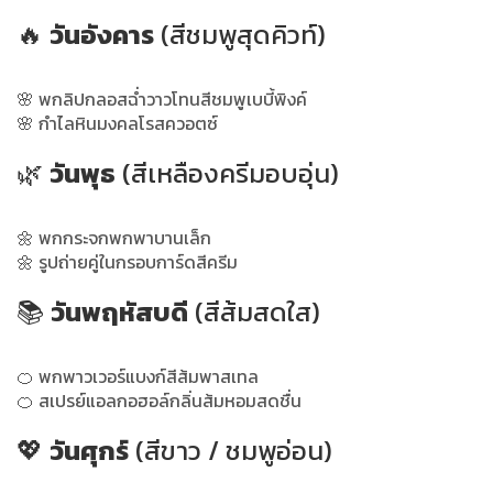
🔥
วันอังคาร
(สีชมพูสุดคิวท์)
🌸 พกลิปกลอสฉ่ำวาวโทนสีชมพูเบบี้พิงค์
🌸 กำไลหินมงคลโรสควอตซ์
🌿
วันพุธ
(สีเหลืองครีมอบอุ่น)
🌼 พกกระจกพกพาบานเล็ก
🌼 รูปถ่ายคู่ในกรอบการ์ดสีครีม
📚
วันพฤหัสบดี
(สีส้มสดใส)
🍊 พกพาวเวอร์แบงก์สีส้มพาสเทล
🍊 สเปรย์แอลกอฮอล์กลิ่นส้มหอมสดชื่น
💖
วันศุกร์
(สีขาว / ชมพูอ่อน)