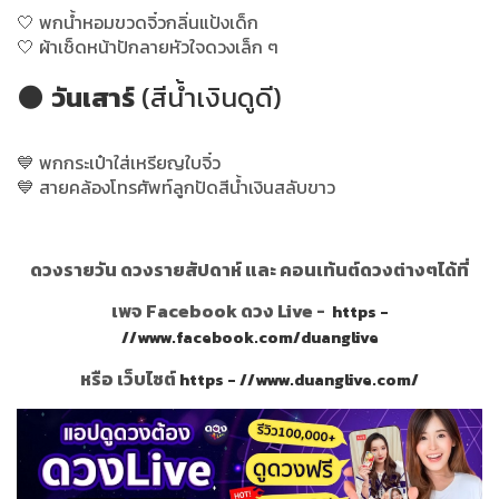
🤍 พกน้ำหอมขวดจิ๋วกลิ่นแป้งเด็ก
🤍 ผ้าเช็ดหน้าปักลายหัวใจดวงเล็ก ๆ
🌑
วันเสาร์
(สีน้ำเงินดูดี)
💙 พกกระเป๋าใส่เหรียญใบจิ๋ว
💙 สายคล้องโทรศัพท์ลูกปัดสีน้ำเงินสลับขาว
ดวงรายวัน ดวงรายสัปดาห์ และ คอนเท้นต์ดวงต่างๆได้ที่
เพจ Facebook ดวง Live -
https -
//www.facebook.com/duanglive
หรือ เว็บไซต์
https - //www.duanglive.com/