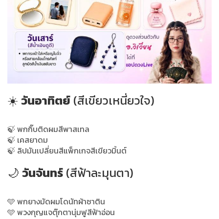
☀️
วันอาทิตย์
(สีเขียวเหนี่ยวใจ)
🍃 พกกิ๊บติดผมสีพาสเทล
🍃 เคสยาดม
🍃 ลิปมันเปลี่ยนสีแพ็กเกจสีเขียวมิ้นต์
🌙
วันจันทร์
(สีฟ้าละมุนตา)
🩵 พกยางมัดผมโดนัทผ้าซาติน
🩵 พวงกุญแจตุ๊กตานุ่มฟูสีฟ้าอ่อน