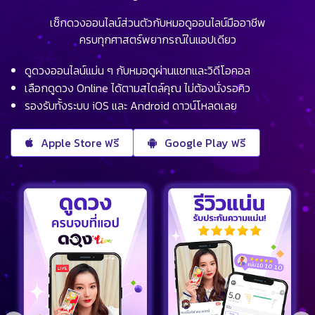
เช็กดวงออนไลน์ส่วนตัวกับหมอดูออนไลน์มืออาชีพ
ครบทุกศาสตร์พยากรณ์ในแอปเดียว
ดูดวงออนไลน์แม่น ๆ กับหมอดูผ่านแชทและวิดีโอคอล
เลือกดูดวง Online ได้ตามสไตล์คุณ ไม่ต้องนั่งรอคิว
รองรับทั้งระบบ iOS และ Android ดาวน์โหลดเลย
Apple Store ฟรี
Google Play ฟรี