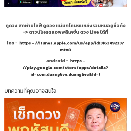
ดูดวง สดผ่านไลฟ์ ดูดวง แม่นๆโดนๆแหล่งรวมหมอดูชื่อดัง
->
ดาวน์โหลดแอพพลิเคชั่น ดวง Live ได้ที่
ios -
https - //itunes.apple.com/us/app/id1316349233?
mt=8
android -
https -
//play.google.com/store/apps/details?
id=com.duanglive.duanglive&hl=t
บทความที่คุณอาจสนใจ