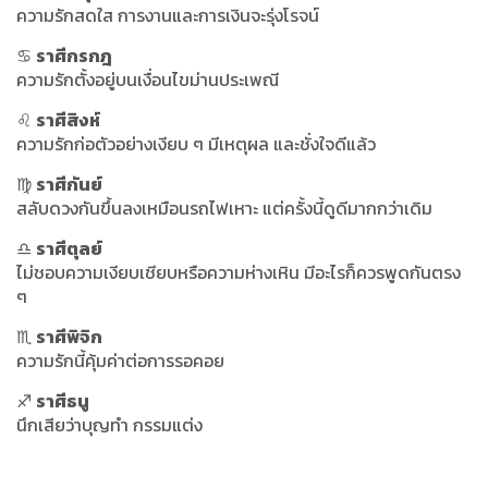
ความรักสดใส การงานและการเงินจะรุ่งโรจน์
♋
ราศีกรกฎ
ความรักตั้งอยู่บนเงื่อนไขม่านประเพณี
♌
ราศีสิงห์
ความรักก่อตัวอย่างเงียบ ๆ มีเหตุผล และชั่งใจดีแล้ว
♍
ราศีกันย์
สลับดวงกันขึ้นลงเหมือนรถไฟเหาะ แต่ครั้งนี้ดูดีมากกว่าเดิม
♎
ราศีตุลย์
ไม่ชอบความเงียบเชียบหรือความห่างเหิน มีอะไรก็ควรพูดกันตรง
ๆ
♏
ราศีพิจิก
ความรักนี้คุ้มค่าต่อการรอคอย
♐
ราศีธนู
นึกเสียว่าบุญทำ กรรมแต่ง