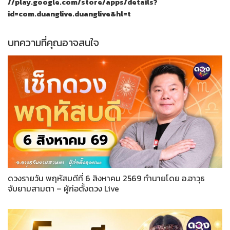
//play.google.com/store/apps/details?
id=com.duanglive.duanglive&hl=t
บทความที่คุณอาจสนใจ
ดวงรายวัน พฤหัสบดีที่ 6 สิงหาคม 2569 ทำนายโดย อ.อาวุธ
จับยามสามตา – ผู้ก่อตั้งดวง Live