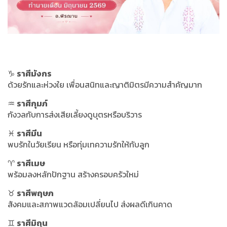
♑
ราศีมังกร
ด้วยรักและห่วงใย เพื่อนสนิทและญาติมิตรมีความสำคัญมาก
♒
ราศีกุมภ์
กังวลกับการส่งเสียเลี้ยงดูบุตรหรือบริวาร
♓
ราศีมีน
พบรักในวัยเรียน หรือทุ่มเทความรักให้กับลูก
♈
ราศีเมษ
พร้อมลงหลักปักฐาน สร้างครอบครัวใหม่
♉
ราศีพฤษภ
สังคมและสภาพแวดล้อมเปลี่ยนไป ส่งผลดีเกินคาด
♊
ราศีมิถุน