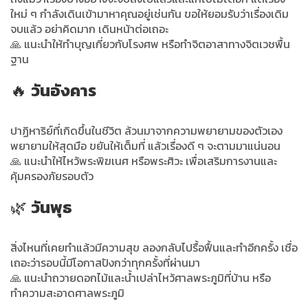
ใหม่ ๆ กำลังเดินเข้ามาหาคุณอยู่เช่นกัน ขอให้ยอมรับว่าเรื่องเดิม
จบแล้ว อย่าคิดมาก เดินหน้าต่อเถอะ
🙏 แนะนำให้ทำบุญเกี่ยวกับโรงศพ หรือทำจิตอาสาทางจิตเวชพื้น
ฐาน
🔥
วันอังคาร
ปาฏิหาริย์ที่เกิดขึ้นในชีวิต ล้วนมาจากความพยายามของตัวเอง
พยายามให้สุดมือ ขยันให้เต็มที่ แล้วเรื่องดี ๆ จะตามมาแน่นอน
🙏 แนะนำให้ไหว้พระพิฆเนศ หรือพระศิวะ เพื่อเสริมการงานและ
คุ้มครองภัยรอบตัว
🌿
วันพุธ
สิ่งไหนที่เคยทำแล้วมีความสุข ลองกลับไปรื้อฟื้นและทำอีกครั้ง เชื่อ
เถอะว่ารอบนี้มีโอกาสปังกว่าทุกครั้งที่ผ่านมา
🙏 แนะนำถวายดอกไม้และน้ำเปล่าไหว้ศาลพระภูมิที่บ้าน หรือ
ทำความสะอาดศาลพระภูมิ