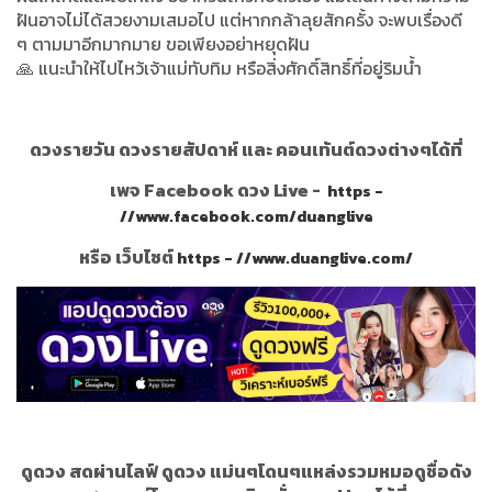
ฝันอาจไม่ได้สวยงามเสมอไป แต่หากกล้าลุยสักครั้ง จะพบเรื่องดี
ๆ ตามมาอีกมากมาย ขอเพียงอย่าหยุดฝัน
🙏 แนะนำให้ไปไหว้เจ้าแม่ทับทิม หรือสิ่งศักดิ์สิทธิ์ที่อยู่ริมน้ำ
ดวงรายวัน ดวงรายสัปดาห์ และ คอนเท้นต์ดวงต่างๆได้ที่
เพจ Facebook ดวง Live -
https -
//www.facebook.com/duanglive
หรือ เว็บไซต์
https - //www.duanglive.com/
ดูดวง สดผ่านไลฟ์ ดูดวง แม่นๆโดนๆแหล่งรวมหมอดูชื่อดัง