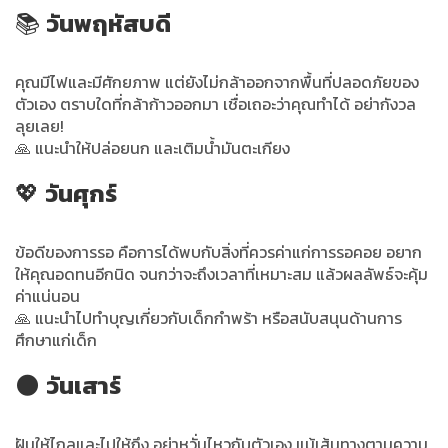
📚
วันพฤหัสบดี
คุณมีไฟและมีศักยภาพ แต่ยังไม่กล้าออกจากพื้นที่ปลอดภัยของ
ตัวเอง ตราบใดที่กล้าก้าวออกมา เชื่อเถอะว่าคุณทำได้ อย่ากังวล
ลุยเลย!
🙏 แนะนำให้ปล่อยนก และเติมน้ำมันตะเกียง
💖
วันศุกร์
ข้อดีของการรอ คือการได้พบกับสิ่งที่ควรค่าแก่การรอคอย อยาก
ให้คุณอดทนอีกนิด จนกว่าจะถึงเวลาที่เหมาะสม แล้วผลลัพธ์จะคุ้ม
ค่าแน่นอน
🙏 แนะนำไปทำบุญเกี่ยวกับเด็กกำพร้า หรือสนับสนุนด้านการ
ศึกษาแก่เด็ก
🌑
วันเสาร์
ฝันให้ไกลและไปให้ถึง อย่าหวั่นไหวกับตัวเอง แม้เส้นทางตามความ