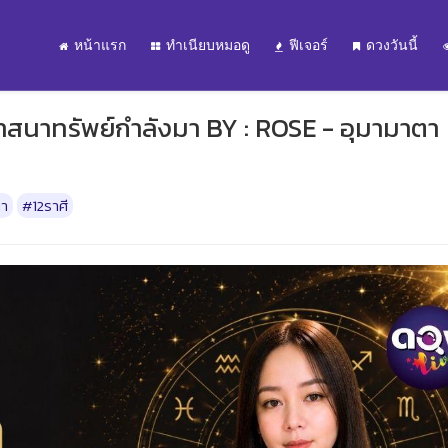
หน้าแรก
ทำเนียบหมอดู
ฟีเจอร์
ดวงวันนี้
วาสนาทรัพย์กำลังมา BY : ROSE - อุมามาตา
า
#12ราศี