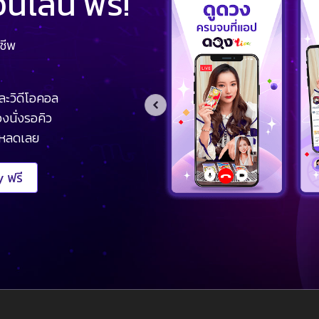
ไลน์ ฟรี!
ชีพ
ละวิดีโอคอล
งนั่งรอคิว
โหลดเลย
 ฟรี