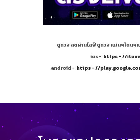
ดูดวง สดผ่านไลฟ์ ดูดวง แม่นๆโดนๆแ
ios -
https - //itu
android -
https - //play.google.c