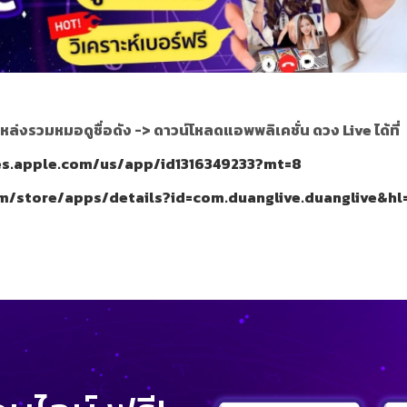
หล่งรวมหมอดูชื่อดัง ->
ดาวน์โหลดแอพพลิเคชั่น ดวง Live ได้ที่
nes.apple.com/us/app/id1316349233?mt=8
om/store/apps/details?id=com.duanglive.duanglive&hl