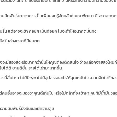
า เพื่อนร่วมงานคิดร้ายปองร้ายใส่ร้ายใส่ความหรือแย่งความดีความชอบจ
ามสัมพันธ์มาจากการเป็นเพื่อนคนรู้จักแล้วค่อยๆ พัฒนา มีโอกาสตกห
ราบรื่น แต่อาจจะช้า ค่อยๆ เป็นค่อยๆ ไปจะทำให้อนาคตมั่นคง
ล้อ ในช่วงเวลาที่มีฝนตก
อาจจะมีสองสิ่งหรือมากกว่านั้นให้คุณต้องตัดสินใจ ว่าจะเลือกจ่ายสิ่งไหนก
งไปได้ดี ขายดีขึ้น รายได้เข้ามามากขึ้น
วงนี้ลื่นไหล ไม่มีปัญหาไม่มีอุปสรรคอะไรให้คุณหนักใจ ความจิตใจดีขอ
่คนอื่นอาจจะมองว่าคุณดีเกินไป หรือไม่กล้าที่จะเข้าหา คนที่มีน้ำมีนว
ความสัมพันธ์ยั่งยืนและมีความสุข