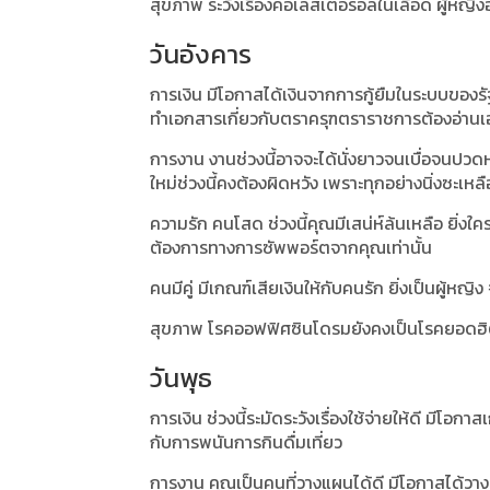
สุขภาพ ระวังเรื่องคอเลสเตอรอลในเลือด ผู้หญิง
วันอังคาร
การเงิน มีโอกาสได้เงินจากการกู้ยืมในระบบของรัฐ
ทำเอกสารเกี่ยวกับตราครุฑตราราชการต้องอ่านเ
การงาน งานช่วงนี้อาจจะได้นั่งยาวจนเบื่อจนปวด
ใหม่ช่วงนี้คงต้องผิดหวัง เพราะทุกอย่างนิ่งซะเหลื
ความรัก คนโสด ช่วงนี้คุณมีเสน่ห์ล้นเหลือ ยิ่ง
ต้องการทางการซัพพอร์ตจากคุณเท่านั้น
คนมีคู่ มีเกณฑ์เสียเงินให้กับคนรัก ยิ่งเป็นผู้หญ
สุขภาพ โรคออฟฟิศซินโดรมยังคงเป็นโรคยอดฮิต
วันพุธ
การเงิน ช่วงนี้ระมัดระวังเรื่องใช้จ่ายให้ดี มีโอ
กับการพนันการกินดื่มเที่ยว
การงาน คุณเป็นคนที่วางแผนได้ดี มีโอกาสได้วาง