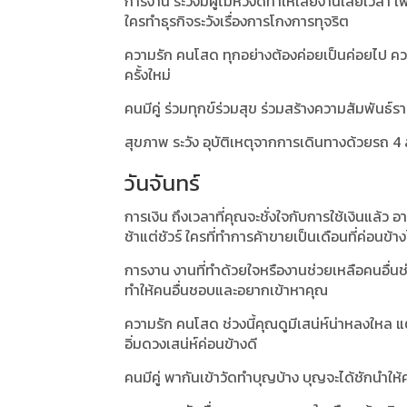
การงาน ระวังมีผู้ไม่หวังดีทำให้เสียงานเสียเวล
ใครทำธุรกิจระวังเรื่องการโกงการทุจริต
ความรัก คนโสด ทุกอย่างต้องค่อยเป็นค่อยไป คว
ครั้งใหม่
คนมีคู่ ร่วมทุกข์ร่วมสุข ร่วมสร้างความสัมพันธ์
สุขภาพ ระวัง อุบัติเหตุจากการเดินทางด้วยรถ 4 
วันจันทร์
การเงิน ถึงเวลาที่คุณจะชั่งใจกับการใช้เงินแล้ว 
ช้าแต่ชัวร์ ใครที่ทำการค้าขายเป็นเดือนที่ค่อนข้า
การงาน งานที่ทำด้วยใจหรืองานช่วยเหลือคนอื่นช่
ทำให้คนอื่นชอบและอยากเข้าหาคุณ
ความรัก คนโสด ช่วงนี้คุณดูมีเสน่ห์น่าหลงใหล แต
อิ่มดวงเสน่ห์ค่อนข้างดี
คนมีคู่ พากันเข้าวัดทำบุญบ้าง บุญจะได้ชักนำให้