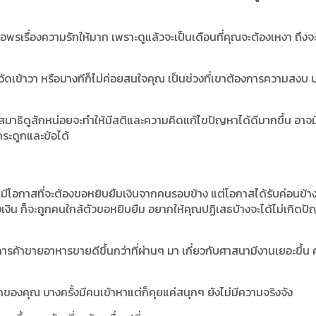
รเรื่องความรักให้มาก เพราะดูแล้วจะเป็นเดือนที่คุณจะต้องเหงา ถึงจ
้าวัดเข้าวา หรือบางทีก็ไม่ค่อยสนใจคุณ เป็นช่วงที่เขาต้องการความสงบ 
สมาธิดูสักหน่อยจะทำให้มีสติและความคิดแก้ไขปัญหาได้ดีมากขึ้น อาจม
บกระดูกและข้อได้
ง มีโอกาสที่จะต้องขอหยิบยืมเงินจากคนรอบข้าง แต่โอกาสได้รับค่อนข้า
งเงิน ก็จะถูกคนใกล้ตัวขอหยิบยืม อยากให้คุณปฏิเสธบ้างจะได้ไม่เกิดป
ค้าขายอาหารขายดีขึ้นกว่าที่ผ่านๆ มา เกี่ยวกับศาสนามีงานเยอะขึ้น 
งคุณ บางครั้งมีคนเข้าหาแต่ก็คุยแค่สนุกๆ ยังไม่มีความจริงจัง