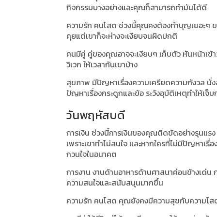
กิจกรรมบางอย่างและคุณก็สามารถทำมันได้ดี
ความรัก คนโสด ช่วงนี้คุณคงต้องทำบุญเยอะๆ ขอพ
คุยแต่เขาก็จะห่างจะเงียบจนผิดปกติ
คนมีคู่ คู่ของคุณอาจจะเงียบๆ เก็บตัว หันหน้าเข
วิเวก ให้เวลากับเขาบ้าง
สุขภาพ มีปัญหาเรื่องความเครียดความกังวล นั่ง
ปัญหาเรื่องกระดูกและข้อ ระวังอุบัติเหตุทำให้เจ็
วันพฤหัสบดี
การเงิน ช่วงนี้การเงินของคุณติดขัดอย่างรุนแร
เพราะเขาทำไม่สนใจ และหากใครที่ไม่มีปัญหาเรื่อ
กวนใจในอนาคต
การงาน งานด้านอาหารด้านศาสนาค่อนข้างเด่น การ
ความสนใจและสนับสนุนมากขึ้น
ความรัก คนโสด คุณยังคงมีความสุขกับความโสดขอ