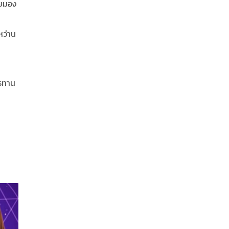
อยมอง
หว่าน
ารทาน