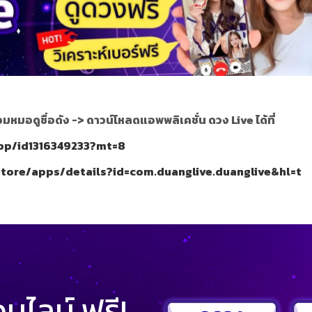
มหมอดูชื่อดัง ->
ดาวน์โหลดแอพพลิเคชั่น ดวง Live ได้ที่
app/id1316349233?mt=8
store/apps/details?id=com.duanglive.duanglive&hl=t
ไลน์ ฟรี!