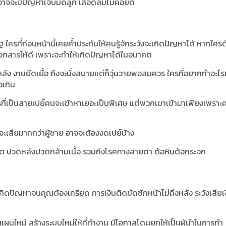
อาจจะมีปัญหาเจ็บมดลูก เลือดลมไม่ค่อยดี
 ใครที่ก่อนหน้านี้เคยค้ำประกันให้คนรู้จักระวังจะเกิดปัญหาได้ หากใคร
อกสารให้ดี เพราะจะทำให้เกิดปัญหาได้ในอนาคต
หลัง งานยืดเยื้อ ถึงจะนั่งสบายแต่ก็วุ่นวายพอสมควร ใครที่อยากทำอะ
อเกิน
ใครที่เป็นสายเปย์คนจะเข้าหาเยอะเป็นพิเศษ แต่พวกเขาเข้ามาเพียงเพราะ
ิง จะเสียมากกว่าผู้ชาย อาจจะต้องงดเปย์บ้าง
 ปวดหลังปวดกล้ามเนื้อ รวมถึงโรคทางสายตา ต้อหินต้อกระจก
กาสเกิดปัญหาจนคุณต้องเครียด การเงินติดขัดชักหน้าไม่ถึงหลัง ระวังเสียเง
แผนใหม่ สร้างระบบใหม่ให้ที่ทำงาน มีโอกาสโดนยกให้เป็นผู้นำในการทำ