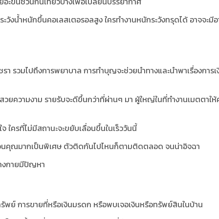
นเยอะขึ้นชวนกันเที่ยวบ้างเพื่อเปลี่ยนบรรยากาศ
่อยระวังน้ำหนักขึ้นคอเลสเตอรอลสูง ใครทำงานหนักระวังทรุดได้ อาจจะมี
 คนชรา รวมไปถึงการพยาบาล การทำบุญจะช่วยนำทางและนำพาเรื่องการเงิน
วยความงาม รายรับจะดีขึ้นกว่าที่ผ่านๆ มา ผู้ใหญ่ในที่ทำงานเมตตาให
ใครที่ไม่มีสถานะจะขยับเลื่อนขึ้นในเร็ววันนี้
 อ้อนคุณมากเป็นพิเศษ ตัวติดกันไปไหนก็ตามติดตลอด จนน่าอิจฉา
ร่างกายมีปัญหา
นทรัพย์ การขายที่หรือเงินมรดก หรือพบเจอเงินหรือทรัพย์สินในบ้าน