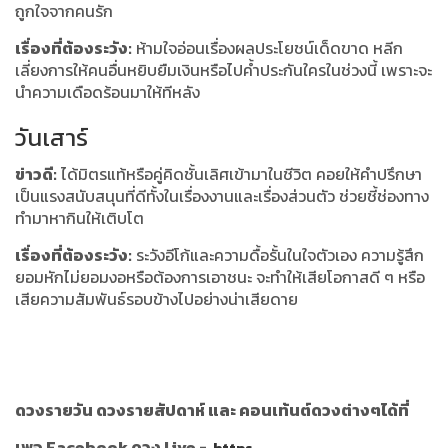
ถูกใจจากคนรัก
เรื่องที่ต้องระวัง:
ห้ามใจอ่อนเรื่องผลประโยชน์เด็ดขาด หลีก
เลี่ยงการให้คนอื่นหยิบยืมเงินหรือไปค้ำประกันใครในช่วงนี้ เพราะจะ
นำความเดือดร้อนมาให้ทีหลัง
วันเสาร์
ข่าวดี:
ได้มิตรแท้หรือคู่คิดชั้นเลิศเข้ามาในชีวิต คอยให้คำปรึกษา
เป็นแรงสนับสนุนที่ดีทั้งในเรื่องงานและเรื่องส่วนตัว ช่วยชี้ช่องทาง
ทำมาหากินให้เติบโต
เรื่องที่ต้องระวัง:
ระวังอีโก้และความดื้อรั้นในใจตัวเอง ความรู้สึก
ยอมหักไม่ยอมงอหรือต้องการเอาชนะ จะทำให้เสียโอกาสดี ๆ หรือ
เสียความสัมพันธ์รอบข้างไปอย่างน่าเสียดาย
ดวงรายวัน ดวงรายสัปดาห์ และ คอนเท้นต์ดวงต่างๆได้ที่
เพจ Facebook ดวง Live -