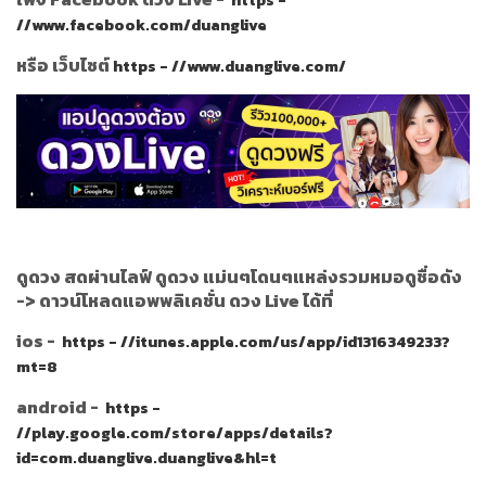
https -
//www.facebook.com/duanglive
หรือ เว็บไซต์
https - //www.duanglive.com/
ดูดวง สดผ่านไลฟ์ ดูดวง แม่นๆโดนๆแหล่งรวมหมอดูชื่อดัง
->
ดาวน์โหลดแอพพลิเคชั่น ดวง Live ได้ที่
ios -
https - //itunes.apple.com/us/app/id1316349233?
mt=8
android -
https -
//play.google.com/store/apps/details?
id=com.duanglive.duanglive&hl=t