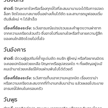
ข่าวดี:
ปัญหาคาใจหรือเรื่องทุกข์ใจที่สะสมมานานจะได้รับการปลด
ล็อก จิตใจจะเบาสบายขึ้นอย่างเห็นได้ชัด และสามารถมูฟออนเริ่ม
ต้นสิ่งใหม่ ๆ ได้สำเร็จ
เรื่องที่ต้องระวัง:
ระวังอารมณ์แปรปรวนและคำพูดขวานผ่าซาก
จากความเครียดส่วนตัว ซึ่งอาจไปทิ่มแทงใจหรือทำลายความรู้สึก
ของคนใกล้ชิดโดยไม่ตั้งใจ
วันอังคาร
ข่าวดี:
มีดวงผู้อุปถัมภ์ค้ำชูเด่นชัด คนรัก ผู้ใหญ่ หรือกัลยาณมิตร
จะคอยปกป้องช่วยเหลือ ปัญหาหรืออุปสรรคใด ๆ ที่เผชิญอยู่จะมี
คนเข้ามาช่วยเคลียร์ให้จนผ่านพ้นไปได้ด้วยดี
เรื่องที่ต้องระวัง:
ระวังการเก็บเอาความหงุดหงิด เรื่องดราม่า
หรือความเครียดสะสมจากที่ทำงานกลับมาบ้าน แล้วเผลอไประบาย
อารมณ์ใส่คนในครอบครัว
วันพุธ