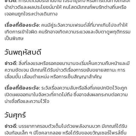
ข่าวดี:
การติดต่อประสานงาน เจรจาธุรกิจ หรือการเดินทางไกลจะ
นำข่าวดีและผลประโยชน์มาให้ คนโสดมีเกณฑ์พบรักต่างถิ่นหรือ
เจอคนถูกใจระหว่างเดินทาง
เรื่องที่ต้องระวัง:
คนมีคู่ระวังความเฟรนด์ลี่ที่มากเกินไปจะทำให้
เกิดการเข้าใจผิด คนรักอาจเกิดความระแวงและจับตาดูพฤติกรรม
เป็นพิเศษ
วันพฤหัสบดี
ข่าวดี:
สิ่งที่ลงแรงหรือรอคอยมานานจะเริ่มเห็นความคืบหน้าและมี
ความชัดเจน มีเกณฑ์ได้รับข่าวดีเรื่องการขยับขยายสถานะ การ
เลื่อนขั้น เลื่อนตำแหน่ง หรือการเซ็นสัญญาสำคัญ
เรื่องที่ต้องระวัง:
ระวังเรื่องความลับหรือสิ่งที่เคยปกปิดไว้จะถูก
เปิดเผยออกมาในจังหวะที่คาดไม่ถึง ซึ่งอาจส่งผลกระทบต่อความ
น่าเชื่อถือและความไว้ใจ
วันศุกร์
ข่าวดี:
บรรยากาศรอบตัวเต็มไปด้วยพลังงานบวก มีเกณฑ์ได้รับ
เงินก้อนเล็ก ๆ มีโชคลาภลอย หรือได้รับของขวัญเซอร์ไพรส์ชิ้น