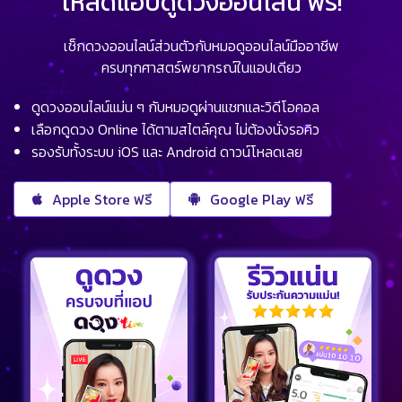
โหลดแอปดูดวงออนไลน์ ฟรี!
เช็กดวงออนไลน์ส่วนตัวกับหมอดูออนไลน์มืออาชีพ
ครบทุกศาสตร์พยากรณ์ในแอปเดียว
ดูดวงออนไลน์แม่น ๆ กับหมอดูผ่านแชทและวิดีโอคอล
เลือกดูดวง Online ได้ตามสไตล์คุณ ไม่ต้องนั่งรอคิว
รองรับทั้งระบบ iOS และ Android ดาวน์โหลดเลย
Apple Store ฟรี
Google Play ฟรี