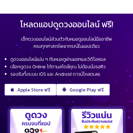
โหลดแอปดูดวงออนไลน์ ฟรี!
เช็กดวงออนไลน์ส่วนตัวกับหมอดูออนไลน์มืออาชีพ
ครบทุกศาสตร์พยากรณ์ในแอปเดียว
ดูดวงออนไลน์แม่น ๆ กับหมอดูผ่านแชทและวิดีโอคอล
เลือกดูดวง Online ได้ตามสไตล์คุณ ไม่ต้องนั่งรอคิว
รองรับทั้งระบบ iOS และ Android ดาวน์โหลดเลย
Apple Store ฟรี
Google Play ฟรี