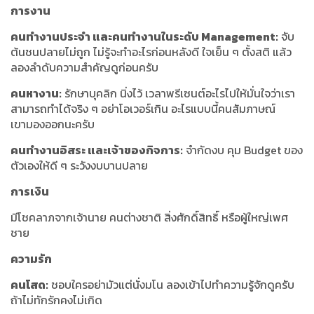
การงาน
คนทำงานประจำ และคนทำงานในระดับ Management:
จับ
ต้นชนปลายไม่ถูก ไม่รู้จะทำอะไรก่อนหลังดี ใจเย็น ๆ ตั้งสติ แล้ว
ลองลำดับความสำคัญดูก่อนครับ
คนหางาน:
รักษาบุคลิก นิ่งไว้ เวลาพรีเซนต์อะไรไปให้มั่นใจว่าเรา
สามารถทำได้จริง ๆ อย่าโอเวอร์เกิน อะไรแบบนี้คนสัมภาษณ์
เขามองออกนะครับ
คนทำงานอิสระ และเจ้าของกิจการ:
จำกัดงบ คุม Budget ของ
ตัวเองให้ดี ๆ ระวังงบบานปลาย
การเงิน
มีโชคลาภจากเจ้านาย คนต่างชาติ สิ่งศักดิ์สิทธิ์ หรือผู้ใหญ่เพศ
ชาย
ความรัก
คนโสด:
ชอบใครอย่ามัวแต่นั่งมโน ลองเข้าไปทำความรู้จักดูครับ
ถ้าไม่ทักรักคงไม่เกิด