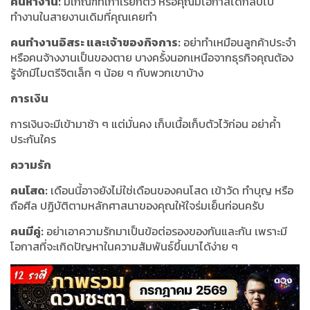
คนหางาน:
มีเกณฑ์ที่เก่าเรียกตัว หรือคุณมีโอกาสได้กลับไป
ทำงานในสายงานเดิมที่คุณเคยทำ
คนทำงานอิสระ และเจ้าของกิจการ:
อย่าทำเหมือนลูกค้าประจำ
หรือคนจ้างงานเป็นของตาย บางครั้งนอกเหนือจากธุรกิจคุณต้อง
รู้จักมีไมตรีจิตเล็ก ๆ น้อย ๆ กับพวกเขาบ้าง
การเงิน
การเงินจะมีเข้ามาช้า ๆ แต่มั่นคง เก็บเนื้อเก็บตัวไว้ก่อน อย่าค้ำ
ประกันใคร
ความรัก
คนโสด:
เดือนนี้อาจยังไม่ใช่เดือนของคนโสด เข้าวัด ทำบุญ หรือ
ถือศีล ปฏิบัติตามหลักศาสนาของคุณให้ใจร่มเย็นก่อนครับ
คนมีคู่:
อย่าเอาความรักมาเป็นข้อต่อรองของกันและกัน เพราะมี
โอกาสที่จะเกิดปัญหาในความสัมพันธ์ขึ้นมาได้ง่าย ๆ