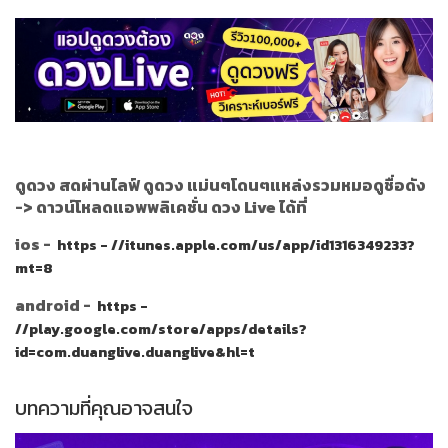
ดูดวง สดผ่านไลฟ์ ดูดวง แม่นๆโดนๆแหล่งรวมหมอดูชื่อดัง
->
ดาวน์โหลดแอพพลิเคชั่น ดวง Live ได้ที่
ios -
https - //itunes.apple.com/us/app/id1316349233?
mt=8
android -
https -
//play.google.com/store/apps/details?
id=com.duanglive.duanglive&hl=t
บทความที่คุณอาจสนใจ