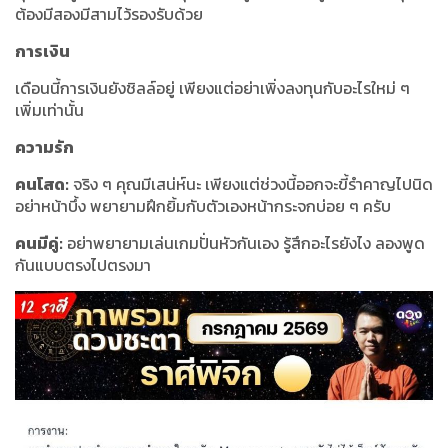
ต้องมีสองมีสามไว้รองรับด้วย
การเงิน
เดือนนี้การเงินยังชิลล์อยู่ เพียงแต่อย่าเพิ่งลงทุนกับอะไรใหม่ ๆ
เพิ่มเท่านั้น
ความรัก
คนโสด:
จริง ๆ คุณมีเสน่ห์นะ เพียงแต่ช่วงนี้ออกจะขี้รำคาญไปนิด
อย่าหน้าบึ้ง พยายามฝึกยิ้มกับตัวเองหน้ากระจกบ่อย ๆ ครับ
คนมีคู่:
อย่าพยายามเล่นเกมปั่นหัวกันเอง รู้สึกอะไรยังไง ลองพูด
กันแบบตรงไปตรงมา