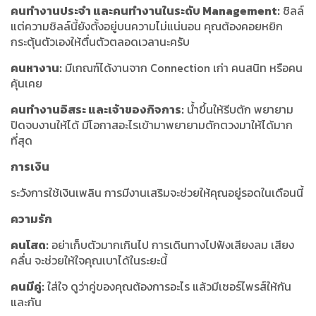
คนทำงานประจำ และคนทำงานในระดับ Management:
ชิลล์
แต่ความชิลล์นี้ยังตั้งอยู่บนความไม่แน่นอน คุณต้องคอยหยิก
กระตุ้นตัวเองให้ตื่นตัวตลอดเวลานะครับ
คนหางาน:
มีเกณฑ์ได้งานจาก Connection เก่า คนสนิท หรือคน
คุ้นเคย
คนทำงานอิสระ และเจ้าของกิจการ:
น้ำขึ้นให้รีบตัก พยายาม
ปิดจบงานให้ได้ มีโอกาสอะไรเข้ามาพยายามตักตวงมาให้ได้มาก
ที่สุด
การเงิน
ระวังการใช้เงินเพลิน การมีงานเสริมจะช่วยให้คุณอยู่รอดในเดือนนี้
ความรัก
คนโสด:
อย่าเก็บตัวมากเกินไป การเดินทางไปฟังเสียงลม เสียง
คลื่น จะช่วยให้ใจคุณเบาได้ในระยะนี้
คนมีคู่:
ใส่ใจ ดูว่าคู่ของคุณต้องการอะไร แล้วมีเซอร์ไพรส์ให้กัน
และกัน