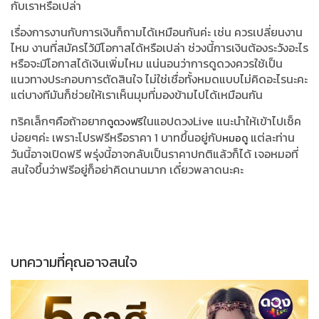
กับเราหรือเปล่า
เรื่องการงานกับการเงินก็ถามได้เหมือนกันค่ะ เช่น ควรเปลี่ยนงาน
ไหม งานที่สมัครไว้มีโอกาสได้หรือเปล่า ช่วงนี้การเงินต้องระวังอะไร
หรือจะมีโอกาสได้เงินเพิ่มไหม แน่นอนว่าการดูดวงควรใช้เป็น
แนวทางประกอบการตัดสินใจ ไม่ใช่เชื่อทั้งหมดแบบไม่คิดอะไรนะคะ
แต่บางทีมันก็ช่วยให้เราเห็นมุมที่มองข้ามไปได้เหมือนกัน
ทริคเล็กๆคือถ้าอยาก
ในแอปดวงLive แนะนำให้เข้าไปเช็ค
ดูดวงฟรี
บ่อยๆค่ะ เพราะโปรฟรีหรือราคา 1 บาทขึ้นอยู่กับ
แต่ละท่าน
หมอดู
วันนี้อาจเปิดฟรี พรุ่งนี้อาจกลับเป็นราคาปกติแล้วก็ได้ เจอหมอที่
สนใจขึ้นว่าฟรีอยู่ก็อย่าคิดนานมาก เดี๋ยวพลาดนะคะ
บทความที่คุณอาจสนใจ