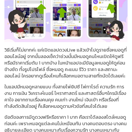
วิธีเริ่มก็ไม่ยากค่ะ แค่เปิดแอปดวงLive แล้วเข้าไปดูรายชื่อหมอดูที่
ออนไลน์อยู่ จากนั้นลองเช็คว่าช่วงนั้นมีหมอดูคนไหนเปิดให้ดูฟรี
หรือมีราคาเริ่มต้น 1 บาทบ้าง ในหน้าแอปจะมีข้อมูลหมอดูให้ดูค่อน
ข้างชัด ทั้งรูปโปรไฟล์ ชื่อหมอดู คะแนน รีวิว ราคา และสถานะ
ออนไลน์ ใครอยากดูเรื่องไหนก็เลือกหมอตามสายที่ถนัดได้เลยค่ะ
ในแอปมีหมอดูหลายแบบ ทั้งสายไพ่ยิปซี ไพ่ทาโรต์ ความรัก การ
งาน การเงิน วิเคราะห์เบอร์ โหราศาสตร์ และศาสตร์อื่นๆใครมีเรื่อง
คาใจ อยากถามเรื่องคนคุย คนเก่า งานใหม่ เงินเข้า หรือเรื่องที่
กำลังตัดสินใจอยู่ ก็เลือกหมอดูตามหัวข้อที่สนใจได้เลย
ข้อดีของการมีดูดวงฟรีหรือราคา 1 บาท คือเราได้ลองสไตล์หมอดู
ก่อนค่ะ เพราะหมอดูแต่ละคนไม่เหมือนกัน บางคนตอบตรง บางคน
อธิบายละเอียด บางคนเหมาะกับเรื่องความรัก บางคนเหมาะกับ