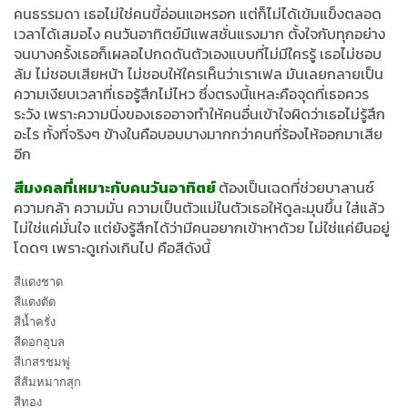
คนธรรมดา เธอไม่ใช่คนขี้อ่อนแอหรอก แต่ก็ไม่ได้เข้มแข็งตลอด
เวลาได้เสมอไง คนวันอาทิตย์มีแพสชั่นแรงมาก ตั้งใจกับทุกอย่าง
จนบางครั้งเธอก็เผลอไปกดดันตัวเองแบบที่ไม่มีใครรู้ เธอไม่ชอบ
ล้ม ไม่ชอบเสียหน้า ไม่ชอบให้ใครเห็นว่าเราเฟล มันเลยกลายเป็น
ความเงียบเวลาที่เธอรู้สึกไม่ไหว ซึ่งตรงนี้แหละคือจุดที่เธอควร
ระวัง เพราะความนิ่งของเธออาจทำให้คนอื่นเข้าใจผิดว่าเธอไม่รู้สึก
อะไร ทั้งที่จริงๆ ข้างในคือบอบบางมากกว่าคนที่ร้องไห้ออกมาเสีย
อีก
สีมงคลที่เหมาะกับคนวันอาทิตย์
ต้องเป็นเฉดที่ช่วยบาลานซ์
ความกล้า ความมั่น ความเป็นตัวแม่ในตัวเธอให้ดูละมุนขึ้น ใส่แล้ว
ไม่ใช่แค่มั่นใจ แต่ยังรู้สึกได้ว่ามีคนอยากเข้าหาด้วย ไม่ใช่แค่ยืนอยู่
โดดๆ เพราะดูเก่งเกินไป คือสีดังนี้
สีแดงชาด
สีแดงตัด
สีน้ำครั่ง
สีดอกอุบล
สีเกสรชมพู่
สีส้มหมากสุก
สีทอง