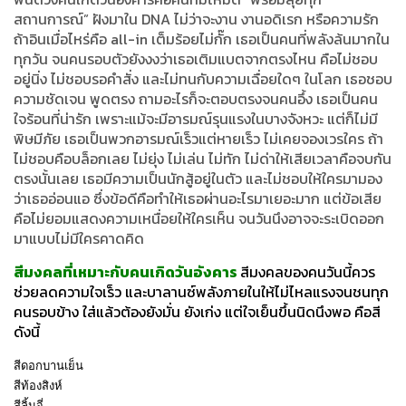
สถานการณ์” ฝังมาใน DNA ไม่ว่าจะงาน งานอดิเรก หรือความรัก
ถ้าอินเมื่อไหร่คือ all-in เต็มร้อยไม่กั๊ก เธอเป็นคนที่พลังล้นมากใน
ทุกวัน จนคนรอบตัวยังงงว่าเธอเติมแบตจากตรงไหน คือไม่ชอบ
อยู่นิ่ง ไม่ชอบรอคำสั่ง และไม่ทนกับความเฉื่อยใดๆ ในโลก เธอชอบ
ความชัดเจน พูดตรง ถามอะไรก็จะตอบตรงจนคนอึ้ง เธอเป็นคน
ใจร้อนที่น่ารัก เพราะแม้จะมีอารมณ์รุนแรงในบางจังหวะ แต่ก็ไม่มี
พิษมีภัย เธอเป็นพวกอารมณ์เร็วแต่หายเร็ว ไม่เคยจองเวรใคร ถ้า
ไม่ชอบคือบล็อกเลย ไม่ยุ่ง ไม่เล่น ไม่ทัก ไม่ด่าให้เสียเวลาคือจบกัน
ตรงนั้นเลย เธอมีความเป็นนักสู้อยู่ในตัว และไม่ชอบให้ใครมามอง
ว่าเธออ่อนแอ ซึ่งข้อดีคือทำให้เธอผ่านอะไรมาเยอะมาก แต่ข้อเสีย
คือไม่ยอมแสดงความเหนื่อยให้ใครเห็น จนวันนึงอาจจะระเบิดออก
มาแบบไม่มีใครคาดคิด
สีมงคลที่เหมาะกับคนเกิดวันอังคาร
สีมงคลของคนวันนี้ควร
ช่วยลดความใจเร็ว และบาลานซ์พลังภายในให้ไม่ไหลแรงจนชนทุก
คนรอบข้าง ใส่แล้วต้องยังมั่น ยังเก่ง แต่ใจเย็นขึ้นนิดนึงพอ คือสี
ดังนี้
สีดอกบานเย็น
สีท้องสิงห์
สีลิ้นจี่