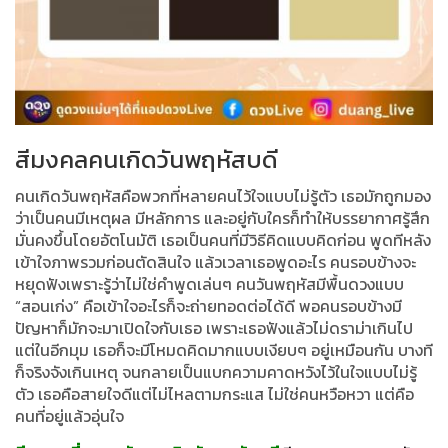
สีมงคลคนเกิดวันพฤหัสบดี
คนเกิดวันพฤหัสคือพวกที่หลายคนไว้ใจแบบไม่รู้ตัว เธอมักถูกมอง
ว่าเป็นคนมีเหตุผล มีหลักการ และอยู่กับใครก็ทำให้บรรยากาศรู้สึก
มั่นคงขึ้นโดยอัตโนมัติ เธอเป็นคนที่มีวิธีคิดแบบคิดก่อน พูดทีหลัง
เข้าใจภาพรวมก่อนตัดสินใจ แล้วเวลาเธอพูดอะไร คนรอบข้างจะ
หยุดฟังเพราะรู้ว่าไม่ใช่คำพูดเล่นๆ คนวันพฤหัสมีพื้นดวงแบบ
“สอนเก่ง” คือเข้าใจอะไรก็จะถ่ายทอดต่อได้ดี พอคนรอบข้างมี
ปัญหาก็มักจะมาเปิดใจกับเธอ เพราะเธอฟังแล้วไม่ดราม่าเกินไป
แต่ในอีกมุม เธอก็จะมีโหมดคิดมากแบบเงียบๆ อยู่เหมือนกัน บางที
ก็จริงจังเกินเหตุ จนกลายเป็นแบกความคาดหวังไว้ในใจแบบไม่รู้
ตัว เธอคือสายใจดีแต่ไม่ไหลตามกระแส ไม่ใช่คนหวือหวา แต่คือ
คนที่อยู่แล้วอุ่นใจ