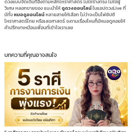
ดวงแบบจัดเต็มที่อิงตามหลักโหราศาสตร์ ไม่ใช่ร่างทรง ไม่ใช่ผู้
วิเศษ หลอกขายของ แนะนำให้
ดูดวงออนไลน์
ในแอปดวงLive ที่
มีทั้ง
หมอดูออนไลน์
หลายสายให้เลือก ไม่ว่าจะเป็นไพ่ยิปซี
โหราศาสตร์ไทย หรือเลขศาสตร์ จะถามเรื่องไหนก็มีหมอดูคอยให้
คำปรึกษาเหมือนเพื่อนที่เข้าใจเราเลย
บทความที่คุณอาจสนใจ