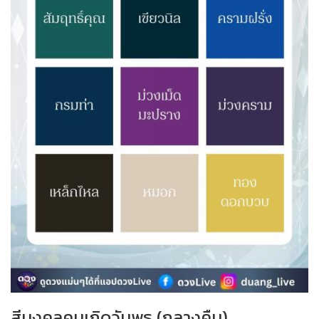
สีมงคลคนเกิดวันพุธ (กลางคืน)