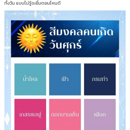
ทั้งวัน แบบไม่รู้จะยิ้มตอนไหนดี