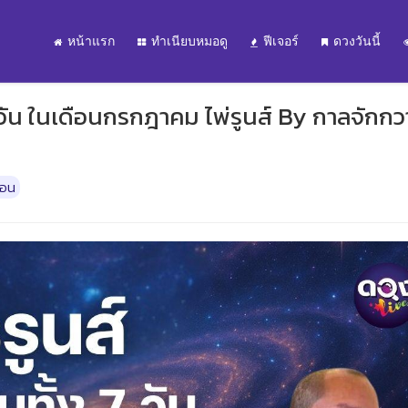
หน้าแรก
ทำเนียบหมอดู
ฟีเจอร์
ดวงวันนี้
7 วัน ในเดือนกรกฎาคม ไพ่รูนส์ By กาลจักก
ือน