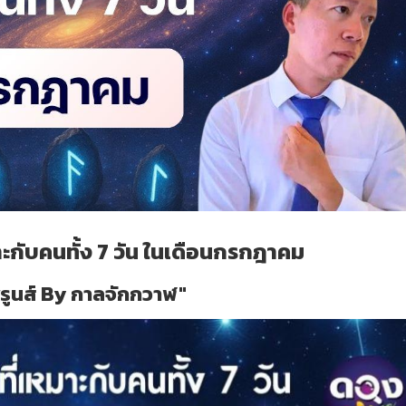
มาะกับคนทั้ง 7 วัน ในเดือนกรกฎาคม
่รูนส์ By กาลจักกวาฬ"