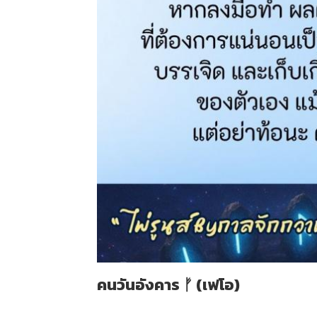
คนวันอังคาร ᚠ (เฟโอ)