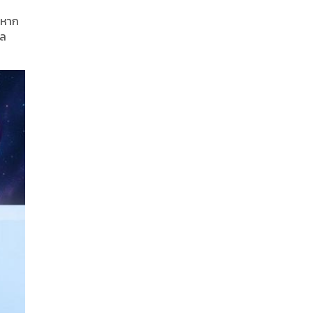
ะหาก
ผล