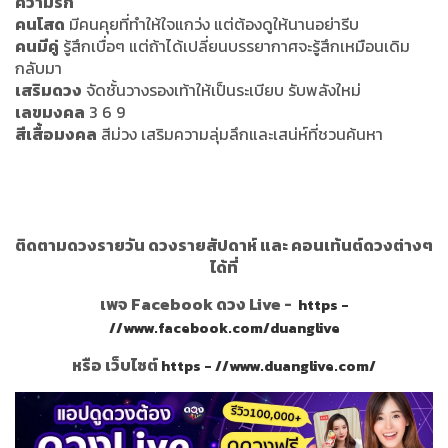
ความรัก
คนโสด
มีคนคุยที่ทำให้ใจแกว่ง แต่ต้องดูให้นานอย่ารีบ
คนมีคู่
รู้สึกเบื่อๆ แต่ถ้าได้เปลี่ยนบรรยากาศจะรู้สึกเหมือนเดิม
กลับมา
เสริมดวง
จัดชั้นวางรองเท้าให้เป็นระเบียบ รับพลังใหม่
เลขมงคล
3 6 9
สีเสื้อมงคล
สีม่วง เสริมความลุ่มลึกและเสน่ห์ที่ชวนค้นหา
ติดตามดวงรายวัน ดวงรายสัปดาห์ และ คอนเท้นต์ดวงต่างๆ
ได้ที่
เพจ Facebook ดวง Live -
https -
//www.facebook.com/duanglive
หรือ เว็บไซต์
https - //www.duanglive.com/