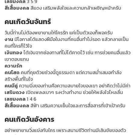
เลขมงคล
3 5 9
สีเสื้อมงคล
สีแดง เสริมพลังใจและความกล้าเผชิญหน้าครับ
คนเกิดวันจันทร์
วันนี้ท่านไม่ต้องพยายามให้ใครรัก แค่เป็นตัวเองก็พอครับ
งาน
มีโอกาสได้แสดงฝีมือในงานที่คนอื่นทำไม่รอด แล้วกลายเป็น
คนที่ใครก็ไว้ใจ
เงินทอง
ได้เงินจากช่องทางที่ไม่ได้คาดไว้ เช่น การช่วยคนอื่นแล้ว
เขาตอบแทน
ความรัก
คนโสด
คนที่คุยด้วยช่วงนี้ดูธรรมดา แต่ความสม่ำเสมอกำลัง
สร้างพื้นที่ในใจ
คนมีคู่
ความนิ่งของท่านคือความสบายใจของเขา อย่าคิดว่าไม่มีค่า
เสริมดวง
เปิดเพลงเบาๆ ระหว่างทำงาน ช่วยให้พลังใจไหลลื่น
เลขมงคล
1 4 6
สีเสื้อมงคล
สีฟ้า เสริมความเย็นใจและการสื่อสารที่เข้าเป้าครับ
คนเกิดวันอังคาร
อย่าพยายามวิ่งแข่งกับใคร เพราะสนามชีวิตท่านมีเส้นชัยของตัว