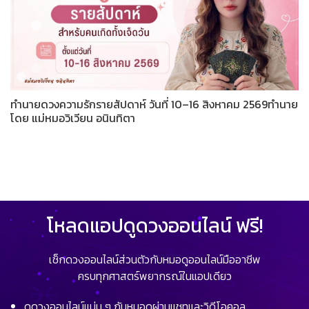
ทำนายดวงความรักรายสัปดาห์ วันที่ 10–16 สิงหาคม 2569ทำนาย
โดย แม่หมอวิเวียน อนินทิตา
โหลดแอปดูดวงออนไลน์ ฟรี!
เช็กดวงออนไลน์ส่วนตัวกับหมอดูออนไลน์มืออาชีพ
ครบทุกศาสตร์พยากรณ์ในแอปเดียว
ดูดวงออนไลน์แม่น ๆ กับหมอดูผ่านแชทและวิดีโอคอล