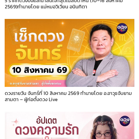
5 ราศีที่ดวงปังและน่าสนใจที่สุดในสัปดาห์นี้ (10–16 สิงหาคม
2569)ทำนายโดย แม่หมอวิเวียน อนินทิตา
ดวงรายวัน จันทร์ที่ 10 สิงหาคม 2569 ทำนายโดย อ.อาวุธจับยาม
สามตา – ผู้ก่อตั้งดวง Live