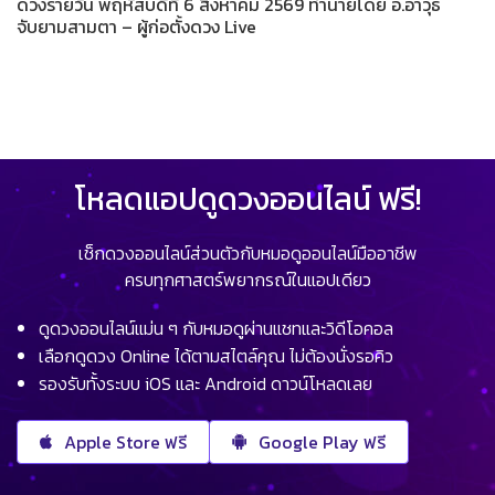
ดวงรายวัน พฤหัสบดีที่ 6 สิงหาคม 2569 ทำนายโดย อ.อาวุธ
จับยามสามตา – ผู้ก่อตั้งดวง Live
โหลดแอปดูดวงออนไลน์ ฟรี!
เช็กดวงออนไลน์ส่วนตัวกับหมอดูออนไลน์มืออาชีพ
ครบทุกศาสตร์พยากรณ์ในแอปเดียว
ดูดวงออนไลน์แม่น ๆ กับหมอดูผ่านแชทและวิดีโอคอล
เลือกดูดวง Online ได้ตามสไตล์คุณ ไม่ต้องนั่งรอคิว
รองรับทั้งระบบ iOS และ Android ดาวน์โหลดเลย
Apple Store ฟรี
Google Play ฟรี