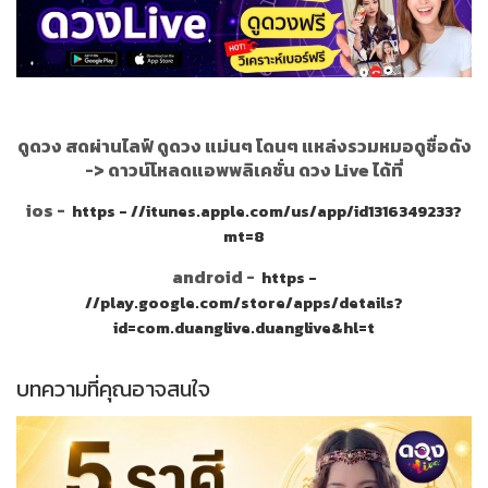
ดูดวง สดผ่านไลฟ์ ดูดวง แม่นๆ โดนๆ แหล่งรวมหมอดูชื่อดัง
->
ดาวน์โหลดแอพพลิเคชั่น ดวง Live ได้ที่
ios -
https - //itunes.apple.com/us/app/id1316349233?
mt=8
android -
https -
//play.google.com/store/apps/details?
id=com.duanglive.duanglive&hl=t
บทความที่คุณอาจสนใจ