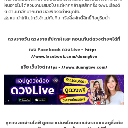
ฝันอาจไม่ได้สวยงามเสมอไป แต่หากกล้าลุยสักครั้ง จะพบเรื่องดี
ๆ ตามมาอีกมากมาย ขอเพียงอย่าหยุดฝัน
🙏 แนะนำให้ไปไหว้เจ้าแม่ทับทิม หรือสิ่งศักดิ์สิทธิ์ที่อยู่ริมน้ำ
ดวงรายวัน ดวงรายสัปดาห์ และ คอนเท้นต์ดวงต่างๆได้ที่
เพจ Facebook ดวง Live -
https -
//www.facebook.com/duanglive
หรือ เว็บไซต์
https - //www.duanglive.com/
ดูดวง สดผ่านไลฟ์ ดูดวง แม่นๆโดนๆแหล่งรวมหมอดูชื่อดัง