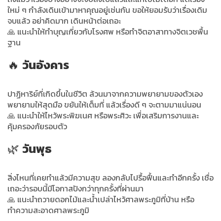
ใหม่ ๆ กำลังเดินเข้ามาหาคุณอยู่เช่นกัน ขอให้ยอมรับว่าเรื่องเดิม
จบแล้ว อย่าคิดมาก เดินหน้าต่อเถอะ
🙏 แนะนำให้ทำบุญเกี่ยวกับโรงศพ หรือทำจิตอาสาทางจิตเวชพื้น
ฐาน
🔥
วันอังคาร
ปาฏิหาริย์ที่เกิดขึ้นในชีวิต ล้วนมาจากความพยายามของตัวเอง
พยายามให้สุดมือ ขยันให้เต็มที่ แล้วเรื่องดี ๆ จะตามมาแน่นอน
🙏 แนะนำให้ไหว้พระพิฆเนศ หรือพระศิวะ เพื่อเสริมการงานและ
คุ้มครองภัยรอบตัว
🌿
วันพุธ
สิ่งไหนที่เคยทำแล้วมีความสุข ลองกลับไปรื้อฟื้นและทำอีกครั้ง เชื่อ
เถอะว่ารอบนี้มีโอกาสปังกว่าทุกครั้งที่ผ่านมา
🙏 แนะนำถวายดอกไม้และน้ำเปล่าไหว้ศาลพระภูมิที่บ้าน หรือ
ทำความสะอาดศาลพระภูมิ