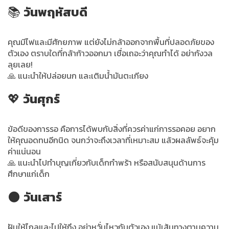
📚
วันพฤหัสบดี
คุณมีไฟและมีศักยภาพ แต่ยังไม่กล้าออกจากพื้นที่ปลอดภัยของ
ตัวเอง ตราบใดที่กล้าก้าวออกมา เชื่อเถอะว่าคุณทำได้ อย่ากังวล
ลุยเลย!
🙏 แนะนำให้ปล่อยนก และเติมน้ำมันตะเกียง
💖
วันศุกร์
ข้อดีของการรอ คือการได้พบกับสิ่งที่ควรค่าแก่การรอคอย อยาก
ให้คุณอดทนอีกนิด จนกว่าจะถึงเวลาที่เหมาะสม แล้วผลลัพธ์จะคุ้ม
ค่าแน่นอน
🙏 แนะนำไปทำบุญเกี่ยวกับเด็กกำพร้า หรือสนับสนุนด้านการ
ศึกษาแก่เด็ก
🌑
วันเสาร์
ฝันให้ไกลและไปให้ถึง อย่าหวั่นไหวกับตัวเอง แม้เส้นทางตามความ