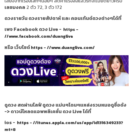
เสียงจากเรื่องเล็กๆน้อยๆ ลดคำแรงลงแล้วรักจะไม่ยืดยาวครับ
เลขมงคล
2 ตัว 72, 3 ตัว 172
ดวงรายวัน ดวงรายสัปดาห์ และ คอนเท้นต์ดวงต่างๆได้ที่
เพจ Facebook ดวง Live -
https -
//www.facebook.com/duanglive
หรือ เว็บไซต์
https - //www.duanglive.com/
ดูดวง สดผ่านไลฟ์ ดูดวง แม่นๆโดนๆแหล่งรวมหมอดูชื่อดัง
->
ดาวน์โหลดแอพพลิเคชั่น ดวง Live ได้ที่
ios -
https - //itunes.apple.com/us/app/id1316349233?
mt=8