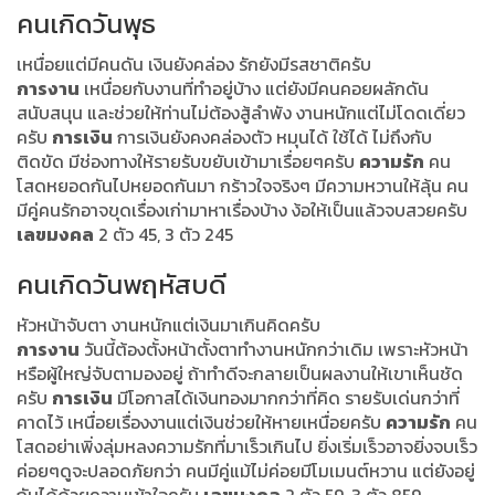
คนเกิดวันพุธ
เหนื่อยแต่มีคนดัน เงินยังคล่อง รักยังมีรสชาติครับ
การงาน
เหนื่อยกับงานที่ทำอยู่บ้าง แต่ยังมีคนคอยผลักดัน
สนับสนุน และช่วยให้ท่านไม่ต้องสู้ลำพัง งานหนักแต่ไม่โดดเดี่ยว
ครับ
การเงิน
การเงินยังคงคล่องตัว หมุนได้ ใช้ได้ ไม่ถึงกับ
ติดขัด มีช่องทางให้รายรับขยับเข้ามาเรื่อยๆครับ
ความรัก
คน
โสดหยอดกันไปหยอดกันมา กร้าวใจจริงๆ มีความหวานให้ลุ้น คน
มีคู่คนรักอาจขุดเรื่องเก่ามาหาเรื่องบ้าง ง้อให้เป็นแล้วจบสวยครับ
เลขมงคล
2 ตัว 45, 3 ตัว 245
คนเกิดวันพฤหัสบดี
หัวหน้าจับตา งานหนักแต่เงินมาเกินคิดครับ
การงาน
วันนี้ต้องตั้งหน้าตั้งตาทำงานหนักกว่าเดิม เพราะหัวหน้า
หรือผู้ใหญ่จับตามองอยู่ ถ้าทำดีจะกลายเป็นผลงานให้เขาเห็นชัด
ครับ
การเงิน
มีโอกาสได้เงินทองมากกว่าที่คิด รายรับเด่นกว่าที่
คาดไว้ เหนื่อยเรื่องงานแต่เงินช่วยให้หายเหนื่อยครับ
ความรัก
คน
โสดอย่าเพิ่งลุ่มหลงความรักที่มาเร็วเกินไป ยิ่งเริ่มเร็วอาจยิ่งจบเร็ว
ค่อยๆดูจะปลอดภัยกว่า คนมีคู่แม้ไม่ค่อยมีโมเมนต์หวาน แต่ยังอยู่
กันได้ด้วยความเข้าใจครับ
เลขมงคล
2 ตัว 59, 3 ตัว 859