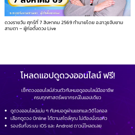
ดวงรายวัน ศุกร์ที่ 7 สิงหาคม 2569 ทำนายโดย อ.อาวุธจับยาม
สามตา – ผู้ก่อตั้งดวง Live
โหลดแอปดูดวงออนไลน์ ฟรี!
เช็กดวงออนไลน์ส่วนตัวกับหมอดูออนไลน์มืออาชีพ
ครบทุกศาสตร์พยากรณ์ในแอปเดียว
ดูดวงออนไลน์แม่น ๆ กับหมอดูผ่านแชทและวิดีโอคอล
เลือกดูดวง Online ได้ตามสไตล์คุณ ไม่ต้องนั่งรอคิว
รองรับทั้งระบบ iOS และ Android ดาวน์โหลดเลย