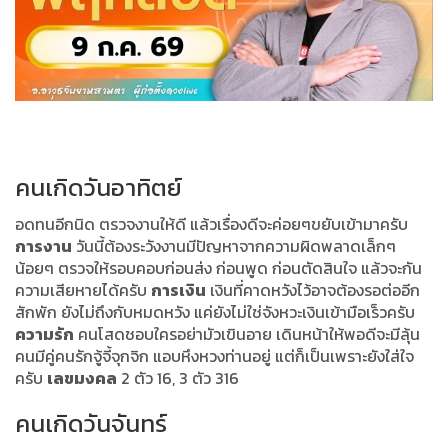
คนเกิดวันอาทิตย์
อดทนอีกนิด ตรวจงานให้ดี แล้วเรื่องดีจะค่อยๆขยับเข้ามาครับ
การงาน
วันนี้ต้องระวังงานมีปัญหาจากความผิดพลาดเล็กๆ
น้อยๆ ตรวจให้รอบคอบก่อนส่ง ก่อนพูด ก่อนตัดสินใจ แล้วจะกัน
ความเสียหายได้ครับ
การเงิน
เงินที่คาดหวังไว้อาจต้องรอต่ออีก
สักพัก ยังไม่ถึงกับหมดหวัง แค่ยังไม่ใช่จังหวะเงินเข้ามือเร็วครับ
ความรัก
คนโสดชอบใครอย่ามัวเขินอาย เดินหน้าให้พอดีจะมีลุ้น
คนมีคู่คนรักจู้จี้จุกจิก แอบหึงหวงท่านอยู่ แต่ก็เป็นเพราะยังใส่ใจ
ครับ
เลขมงคล
2 ตัว 16, 3 ตัว 316
คนเกิดวันจันทร์