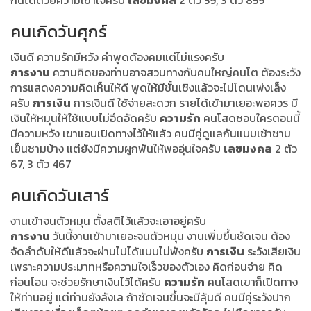
คนเกิดวันศุกร์
เงินดี ความรักมีหวัง คำพูดต้องคมแต่ไม่แรงครับ
การงาน
ความคิดของท่านอาจสวนทางกับคนใหญ่คนโต ต้องระวัง
การแสดงความคิดเห็นให้ดี พูดให้มีชั้นเชิงแล้วจะไม่โดนเพ่งเล็ง
ครับ
การเงิน
การเงินดี ใช้จ่ายสะดวก รายได้เข้ามาเยอะพอควร มี
เงินให้หมุนให้ใช้แบบไม่อึดอัดครับ
ความรัก
คนโสดชอบใครตอนนี้
มีความหวัง เขาแอบเปิดทางไว้ให้แล้ว คนมีคู่ดูแลกันแบบเช้าชาม
เย็นชามบ้าง แต่ยังมีความผูกพันให้พออุ่นใจครับ
เลขมงคล
2 ตัว
67, 3 ตัว 467
คนเกิดวันเสาร์
งานเข้าจนตัวหมุน ตั้งสติไว้แล้วจะเอาอยู่ครับ
การงาน
วันนี้งานเข้ามาเยอะจนตัวหมุน งานเพิ่มขึ้นชัดเจน ต้อง
จัดลำดับให้ดีแล้วจะผ่านไปได้แบบไม่พังครับ
การเงิน
ระวังเสียเงิน
เพราะความประมาทหรือความใจเร็วของตัวเอง คิดก่อนจ่าย คิด
ก่อนโอน จะช่วยรักษาเงินไว้ได้ครับ
ความรัก
คนโสดเขาก็เปิดทาง
ให้ท่านอยู่ แต่ท่านยังลังเล ถ้าชัดเจนขึ้นจะมีลุ้นดี คนมีคู่ระวังปาก