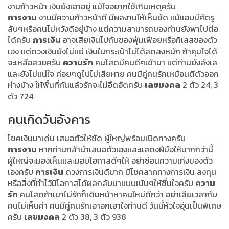
งานก้าวหน้า เงินยังเอาอยู่ แม้ใจอยากใช้เกินเหตุครับ
การงาน
งานมีความก้าวหน้าดี มีผลงานให้เห็นชัด แม้แอบมีศัตรู
ลับๆหรือคนไม่หวังดีอยู่บ้าง แต่ความสามารถของท่านยังพาไปต่อ
ได้ครับ
การเงิน
อาจเสียเงินไปกับของฟุ่มเฟือยหรือกิเลสของตัว
เอง แต่ดวงเงินยังไม่แย่ เงินในกระเป๋าไม่ได้ลดลงหนัก ถ้าคุมใจได้
จะเหลือสวยครับ
ความรัก
คนโสดมีคนดีๆเข้ามา แต่ท่านยังลังเล
และยังไม่แน่ใจ ค่อยๆดูไปไม่เสียหาย คนมีคู่คนรักเหมือนตีตัวออก
ห่างบ้าง ให้พื้นที่กันแล้วรักจะไม่อึดอัดครับ
เลขมงคล
2 ตัว 24, 3
ตัว 724
คนเกิดวันอังคาร
โชคเงินมาเด่น เสนอตัวให้ชัด ผู้ใหญ่พร้อมเปิดทางครับ
การงาน
หากท่านกล้านำเสนอตัวเองและแสดงฝีมือให้มากกว่านี้
ผู้ใหญ่จะมองเห็นและมอบโอกาสดีๆให้ อย่าซ่อนความเก่งของตัว
เองครับ
การเงิน
ดวงการเงินดีมาก มีโชคลาภทางการเงิน ลงทุน
หรือสิ่งที่ทำไว้มีโอกาสได้ผลกลับมาแบบเน้นๆให้ชื่นใจครับ
ความ
รัก
คนโสดถ้าเขาไม่รักก็เดินหน้าหาคนใหม่ดีกว่า อย่าเสียเวลากับ
คนไม่เห็นค่า คนมีคู่คนรักเอาอกเอาใจท่านดี วันนี้หัวใจอุ่นเป็นพิเศษ
ครับ
เลขมงคล
2 ตัว 38, 3 ตัว 938