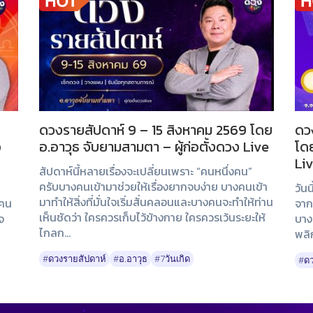
ดวงรายสัปดาห์ 9 – 15 สิงหาคม 2569 โดย
ดวง
อ
อ.อาวุธ จับยามสามตา – ผู้ก่อตั้งดวง Live
โดย
Li
สัปดาห์นี้หลายเรื่องจะเปลี่ยนเพราะ “คนหนึ่งคน”
ครับบางคนเข้ามาช่วยให้เรื่องยากจบง่าย บางคนเข้า
วัน
มาทำให้สิ่งที่มั่นใจเริ่มสั่นคลอนและบางคนจะทำให้ท่าน
งคน
จาก
เห็นชัดว่า ใครควรเก็บไว้ข้างกาย ใครควรเว้นระยะให้
จ
บาง
ไกลก...
พลิ
#ดวงรายสัปดาห์
#อ.อาวุธ
#7วันเกิด
#ดว