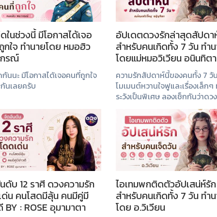
ใดในช่วงนี้ มีโอกาสได้เจอ
อัปเดตดวงรักล่าสุดสัปดาห์น
่ถูกใจ ทำนายโดย หมอฮิว
สำหรับคนเกิดทั้ง 7 วัน ทำ
กรณ์
โดยแม่หมอวิเวียน อนินทิตา
อกาสได้เจอคนที่ถูกใจ
ความรักสัปดาห์นี้ของคนทั้ง 7 วันม
นกันเลยครับ
โมเมนต์หวานใจฟูและเรื่องเล็กๆ ท
ระวังเป็นพิเศษ ลองเช็กกันว่าด
รักของคุณกำลังส่งสัญญาณอะไ
เพื่อเติมความรักให้สดใสและรับม
สถานการณ์ต่างๆ ได้อย่าง...
ันดับ 12 ราศี ดวงความรัก
ไอเทมพกติดตัวอัปเสน่ห์รัก
ด่น คนโสดมีลุ้น คนมีคู่มี
สำหรับคนเกิดทั้ง 7 วัน ทำ
ดี BY : ROSE อุมามาตา
โดย อ.วิเวียน