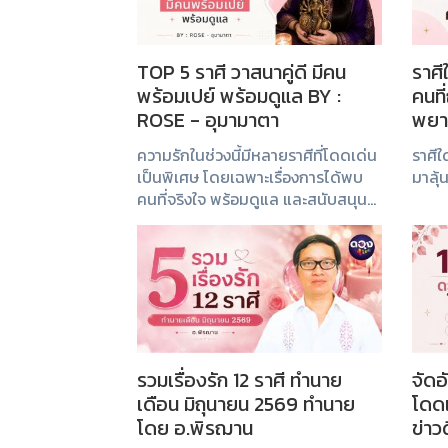
TOP 5 ราศี วาสนาคู่ดี มีคน
ราศี
พร้อมเปย์ พร้อมดูแล BY :
คนที
ROSE - อุมามาตา
พยา
ความรักในช่วงนี้มีหลายราศีที่โดดเด่น
ราศีใดกันนะ มีโ
เป็นพิเศษ โดยเฉพาะเรื่องการได้พบ
มาลุ้
คนที่จริงใจ พร้อมดูแล และสนับสนุน
กันในทุกด้าน ทั้งกำลังใจ เวลา และ
ความมั่นคง หากกำลังรอความรักดี ๆ
ลองเช็กกันว่าคุณติดอันดับหรือไม่
รวมเรื่องรัก 12 ราศี ทำนาย
จัดอ
เดือน มิถุนายน 2569 ทำนาย
โดดเ
โดย อ.พิรฌาน
ข่าว