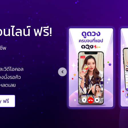
ไลน์ ฟรี!
ชีพ
ละวิดีโอคอล
งนั่งรอคิว
โหลดเลย
 ฟรี