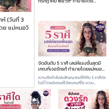
กรกฎาคม ๒๕๖๙ ทำนายโดย
อาจารย์เก๋ สื่อจิตพิฆาตดวง
 (วันที่ 3
ดย แม่หมอวิ
จัดอันดับ 5 ราศี เสน่ห์แรงขั้นสุดมี
เกณฑ์เจอรักแท้ ทำนายโดยแม่หมอวิ
เวียน อนินทิตา
ความรักกำลังส่งสัญญาณดีให้กับ 5 ราศีต่อ
ไปนี้ โดยมีเกณฑ์ได้พบคนที่ใช่ ความ
สัมพันธ์ที่จริงจัง และโอกาสพัฒนาสู่รักแท้
มาดูกันว่าราศีของคุณติดอันดับหรือไม่