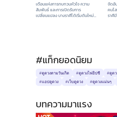
เดือนแห่งการทบทวนหัวใจ ความ
จัดอั
สัมพันธ์ และการเปิดรับการ
คนโสด
เปลี่ยนแปลง บางราศีได้เริ่มต้นใหม่
ราศีม
บางราศีพบความมั่นคงที่รอคอย มาดู
ความส
กันว่าดวงความรักของคุณจะเป็น
การพั
อย่างไรในเดือนนี้
#แท็กยอดนิยม
#ดูดวงตามวันเกิด
#ดูดวงไพ่ยิปซี
#ดูดว
#แอปดูดวง
#เว็บดูดวง
#ดูดวงแม่นๆ
บทความมาแรง