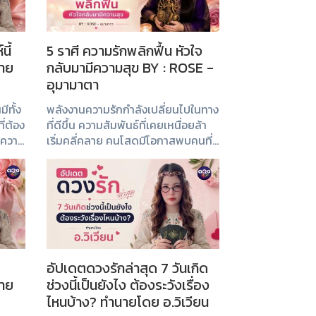
ี้
5 ราศี ความรักพลิกฟื้น หัวใจ
นาย
กลับมามีความสุข BY : ROSE -
อุมามาตา
ีทั้ง
พลังงานความรักกำลังเปลี่ยนไปในทาง
ี่ต้อง
ที่ดีขึ้น ความสัมพันธ์ที่เคยเหนื่อยล้า
วงความ
เริ่มคลี่คลาย คนโสดมีโอกาสพบคนที่
รบ้าง
ทำให้หัวใจสดใส ส่วนคนมีคู่มีแนวโน้ม
ือกับ
เข้าใจกันมากขึ้น และกลับมามีความสุข
ในความสัมพันธ์อีกครั้ง
อัปเดตดวงรักล่าสุด 7 วันเกิด
นาย
ช่วงนี้เป็นยังไง ต้องระวังเรื่อง
ไหนบ้าง? ทำนายโดย อ.วิเวียน