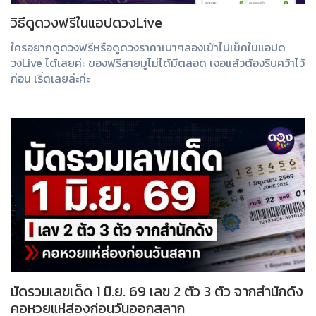
วิธีดูดวงฟรีในแอปดวงLive
ใครอยากดูดวงฟรีหรือดูดวงราคาเบาๆลองเข้าไปเช็คในแอปด
วงLive ได้เลยค่ะ ของฟรีสายมูไม่ได้มีตลอด เจอแล้วต้องรีบคว้าไว้
ก่อน เริ่ดเลยล่ะค่ะ
มัดรวมเลขเด็ด 1 มิ.ย. 69 เลข 2 ตัว 3 ตัว จากสำนักดัง
คอหวยแห่ส่องก่อนวันออกสลาก