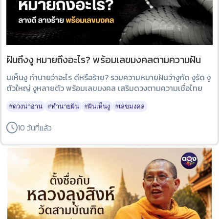
ฝันถึงงู หมายถึงอะไร? พร้อมเลขมงคลตามความฝัน
นเห็นงู ทำนายว่าอะไร ดีหรือร้าย? รวมความหมายฝันว่างูกัด งูรัด งู
ตัวใหญ่ งูหลายตัว พร้อมเลขมงคล เสริมดวงตามความเชื่อไทย
#ดวงน่าอ่าน
#ทำนายฝัน
#ฝันเห็นงู
#เลขมงคล
10 วันที่แล้ว