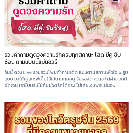
รวมคำถามดูดวงความรักครบทุกสถานะ โสด มีคู่ ซับ
ซ้อน ถามแบบนี้แม่นชัวร์
วันนี้ ดวง Live รวบรวมโพยคำถามเด็ด แบ่งตามสถานะหัวใจ 6 รูป
แบบ มาให้คุณเซฟเก็บไว้ใช้ถามหมอดู รับรองว่าคุณจะได้คำตอบที่
ชัดเจน เอาไปปรับใช้กับชีวิตรักได้จริง ไม่เสียเงินฟรีแน่นอน!