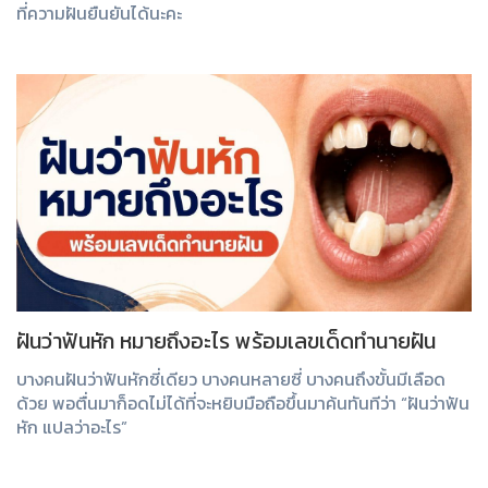
ที่ความฝันยืนยันได้นะคะ
ฝันว่าฟันหัก หมายถึงอะไร พร้อมเลขเด็ดทำนายฝัน
บางคนฝันว่าฟันหักซี่เดียว บางคนหลายซี่ บางคนถึงขั้นมีเลือด
ด้วย พอตื่นมาก็อดไม่ได้ที่จะหยิบมือถือขึ้นมาค้นทันทีว่า “ฝันว่าฟัน
หัก แปลว่าอะไร”