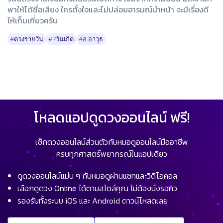
พาให้ได้ชื่อเสียง ใครตั้งใจและไม่ปล่อยอารมณ์นำหน้า จะมีเรื่องดี
ให้เก็บเกี่ยวครับ
#ดวงรายวัน
#7วันเกิด
#อ.อาวุธ
โหลดแอปดูดวงออนไลน์ ฟรี!
เช็กดวงออนไลน์ส่วนตัวกับหมอดูออนไลน์มืออาชีพ
ครบทุกศาสตร์พยากรณ์ในแอปเดียว
ดูดวงออนไลน์แม่น ๆ กับหมอดูผ่านแชทและวิดีโอคอล
เลือกดูดวง Online ได้ตามสไตล์คุณ ไม่ต้องนั่งรอคิว
รองรับทั้งระบบ iOS และ Android ดาวน์โหลดเลย