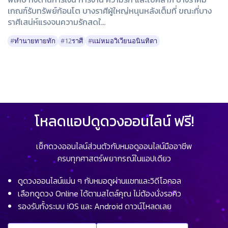
เกณฑ์รับทรัพย์ก้อนโต บางราศีผู้ใหญ่หนุนหลังเต็มที่ ขณะที่บาง
ราศีเสน่ห์แรงจนความรักสดใ...
#ทำนายทายทัก
#12ราศี
#แม่หมอวิเวียนอนินทิตา
โหลดแอปดูดวงออนไลน์ ฟรี!
เช็กดวงออนไลน์ส่วนตัวกับหมอดูออนไลน์มืออาชีพ
ครบทุกศาสตร์พยากรณ์ในแอปเดียว
ดูดวงออนไลน์แม่น ๆ กับหมอดูผ่านแชทและวิดีโอคอล
เลือกดูดวง Online ได้ตามสไตล์คุณ ไม่ต้องนั่งรอคิว
รองรับทั้งระบบ iOS และ Android ดาวน์โหลดเลย