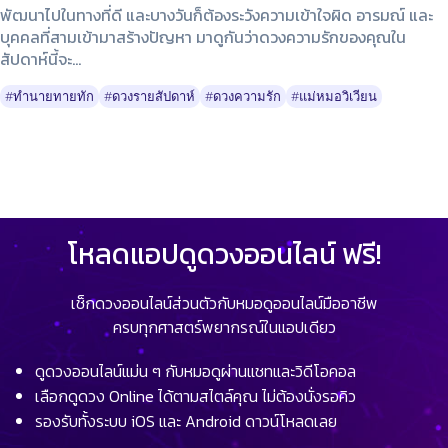
พัฒนาไปในทางที่ดี และบางวันก็ต้องระวังความเข้าใจผิด อารมณ์ และ
บุคคลที่สามเข้ามาสร้างปัญหา มาดูกันว่าดวงความรักของคุณใน
สัปดาห์นี้จะ...
#ทำนายทายทัก
#ดวงรายสัปดาห์
#ดวงความรัก
#แม่หมอวิเวียน
โหลดแอปดูดวงออนไลน์ ฟรี!
เช็กดวงออนไลน์ส่วนตัวกับหมอดูออนไลน์มืออาชีพ
ครบทุกศาสตร์พยากรณ์ในแอปเดียว
ดูดวงออนไลน์แม่น ๆ กับหมอดูผ่านแชทและวิดีโอคอล
เลือกดูดวง Online ได้ตามสไตล์คุณ ไม่ต้องนั่งรอคิว
รองรับทั้งระบบ iOS และ Android ดาวน์โหลดเลย