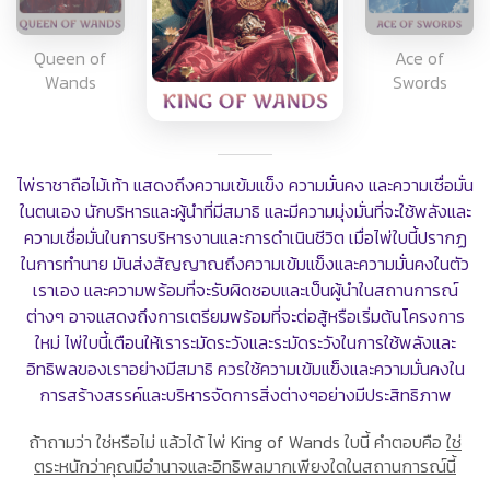
Queen of
Ace of
Wands
Swords
ไพ่ราชาถือไม้เท้า แสดงถึงความเข้มแข็ง ความมั่นคง และความเชื่อมั่น
ในตนเอง นักบริหารและผู้นำที่มีสมาธิ และมีความมุ่งมั่นที่จะใช้พลังและ
ความเชื่อมั่นในการบริหารงานและการดำเนินชีวิต เมื่อไพ่ใบนี้ปรากฏ
ในการทำนาย มันส่งสัญญาณถึงความเข้มแข็งและความมั่นคงในตัว
เราเอง และความพร้อมที่จะรับผิดชอบและเป็นผู้นำในสถานการณ์
ต่างๆ อาจแสดงถึงการเตรียมพร้อมที่จะต่อสู้หรือเริ่มต้นโครงการ
ใหม่ ไพ่ใบนี้เตือนให้เราระมัดระวังและระมัดระวังในการใช้พลังและ
อิทธิพลของเราอย่างมีสมาธิ ควรใช้ความเข้มแข็งและความมั่นคงใน
การสร้างสรรค์และบริหารจัดการสิ่งต่างๆอย่างมีประสิทธิภาพ
ถ้าถามว่า ใช่หรือไม่ แล้วได้ ไพ่ King of Wands ใบนี้ คำตอบคือ
ใช่
ตระหนักว่าคุณมีอำนาจและอิทธิพลมากเพียงใดในสถานการณ์นี้