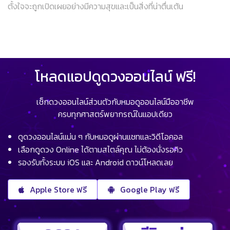
ตั้งใจจะถูกเปิดเผยอย่างมีความสุขและเป็นสิ่งที่น่าตื่นเต้น
โหลดแอปดูดวงออนไลน์ ฟรี!
เช็กดวงออนไลน์ส่วนตัวกับหมอดูออนไลน์มืออาชีพ
ครบทุกศาสตร์พยากรณ์ในแอปเดียว
ดูดวงออนไลน์แม่น ๆ กับหมอดูผ่านแชทและวิดีโอคอล
เลือกดูดวง Online ได้ตามสไตล์คุณ ไม่ต้องนั่งรอคิว
รองรับทั้งระบบ iOS และ Android ดาวน์โหลดเลย
Apple Store ฟรี
Google Play ฟรี