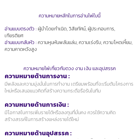
ความหมายหลักในการอ่านไพ่ใบนี้
อ่านแบบตรงตัว :
ผู้นำโดยกำเนิด, วิสัยทัศน์, ผู้ประกอบการ,
เกียรติยศ
อ่านแบบกลับหัว :
ความหุนหันพลันแล่น, ความเร่งรีบ, ความโหดเหี้ยม,
ความคาดหวังสูง
ความหมายไพ่เกี่ยวกับดวง งาน เงิน และอุปสรรค
ความหมายด้านการงาน :
มีพลังและความมุ่งมั่นในการทำงาน เตรียมพร้อมที่จะเริ่มต้นโครงการ
ใหม่หรือเสนอแนวคิดที่สร้างความกระตือรือร้นในทีม
ความหมายด้านการเงิน :
มีโอกาสในการเพิ่มรายได้หรือลงทุนที่มั่นคง ควรใช้ความคิด
สร้างสรรค์ในการสร้างแหล่งรายได้ใหม่
ความหมายด้านอุปสรรค :