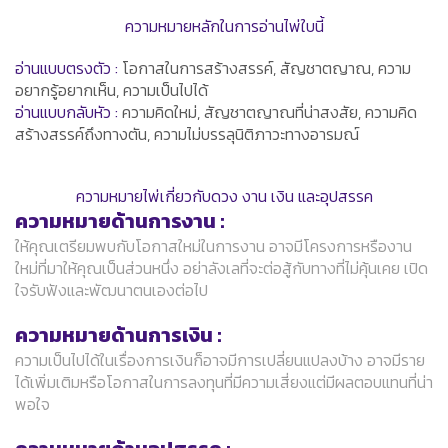
ความหมายหลักในการอ่านไพ่ใบนี้
อ่านแบบตรงตัว :
โอกาสในการสร้างสรรค์, สัญชาตญาณ, ความ
อยากรู้อยากเห็น, ความเป็นไปได้
อ่านแบบกลับหัว :
ความคิดใหม่, สัญชาตญาณที่น่าสงสัย, ความคิด
สร้างสรรค์ถึงทางตัน, ความไม่บรรลุนิติภาวะทางอารมณ์
ความหมายไพ่เกี่ยวกับดวง งาน เงิน และอุปสรรค
ความหมายด้านการงาน :
ให้คุณเตรียมพบกับโอกาสใหม่ในการงาน อาจมีโครงการหรืองาน
ใหม่ที่มาให้คุณเป็นส่วนหนึ่ง อย่าลังเลที่จะต่อสู้กับทางที่ไม่คุ้นเคย เปิด
ใจรับฟังและพัฒนาตนเองต่อไป
ความหมายด้านการเงิน :
ความเป็นไปได้ในเรื่องการเงินก็อาจมีการเปลี่ยนแปลงบ้าง อาจมีราย
ได้เพิ่มเติมหรือโอกาสในการลงทุนที่มีความเสี่ยงแต่มีผลตอบแทนที่น่า
พอใจ