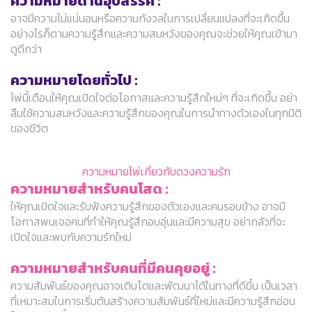
ความหมายด้านอุปสรรค :
อาจมีความไม่แน่นอนหรือความกังวลในการเปลี่ยนแปลงที่จะเกิดขึ้น
อย่างไรก็ตามความรู้สึกและความสมหวังของคุณจะช่วยให้คุณเข้ามา
ดูดีกว่า
ความหมายโดยทั่วไป :
ไพ่นี้เตือนให้คุณเปิดใจต่อโอกาสและความรู้สึกใหม่ๆ ที่จะเกิดขึ้น อย่า
ลืมใช้ความสมหวังและความรู้สึกของคุณในการนำทางตัวเองในทุกมิติ
ของชีวิต
ความหมายไพ่เกี่ยวกับดวงความรัก
ความหมายสำหรับคนโสด :
ให้คุณเปิดใจและรับฟังความรู้สึกของตัวเองและคนรอบข้าง อาจมี
โอกาสพบเจอคนที่ทำให้คุณรู้สึกอบอุ่นและมีความสุข อย่ากลัวที่จะ
เปิดใจและพบกับความรักใหม่
ความหมายสำหรับคนที่มีคนคุยอยู่ :
ความสัมพันธ์ของคุณอาจเติบโตและพัฒนาได้ในทางที่ดีขึ้น เป็นเวลา
ที่เหมาะสมในการเริ่มต้นสร้างความสัมพันธ์ที่ใหม่และมีความรู้สึกอ่อน