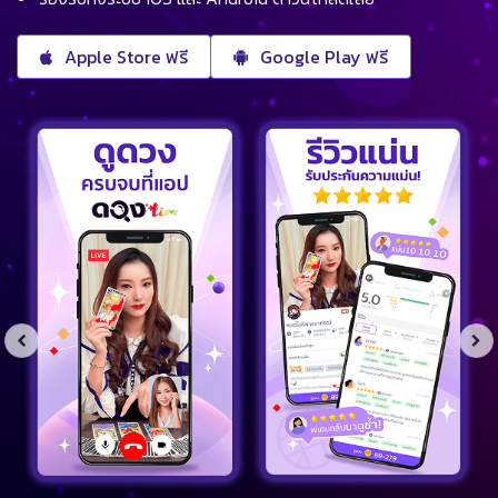
Apple Store ฟรี
Google Play ฟรี