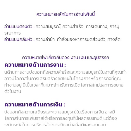
ความหมายหลักในการอ่านไพ่ใบนี้
อ่านแบบตรงตัว :
ความสมบูรณ์, ความสำเร็จ, การเดินทาง, การบู
รณาการ
อ่านแบบกลับหัว :
ความล่าช้า, กำลังมองหาการปิดส่วนตัว, ทางลัด
ความหมายไพ่เกี่ยวกับดวง งาน เงิน และอุปสรรค
ความหมายด้านการงาน :
นด้านการงานบ่งบอกถึงความสำเร็จและความสมบูรณ์ในงานที่คุณทำ
อาจมีโอกาสในการเสริมสร้างชัยชนะในโครงการหรือภารกิจที่คุณ
ทำงานอยู่ นี่เป็นเวลาที่เหมาะสำหรับการเปิดโอกาสใหม่และการขยาย
ตัวในงาน
ความหมายด้านการเงิน :
บ่งบอกถึงความเสถียรและความสมบูรณ์ในเรื่องการเงิน อาจมี
โอกาสในการเพิ่มรายได้หรือการลงทุนที่มีผลตอบแทนดี แต่ต้อง
ระมัดระวังในการบริหารจัดการเงินอย่างมีสติและรอบคอบ