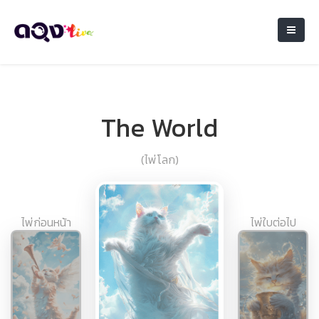
The World
(ไพ่โลก)
ไพ่ก่อนหน้า
ไพ่ใบต่อไป