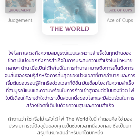
Judgement
Ace of Cups
ไพ่โลก แสดงถึงความสมบูรณ์แบบและความสำเร็จในทุกด้านของ
ชีวิต มันบ่งบอกถึงการสำเร็จในการประสบความสำเร็จในเป้าหมาย
หลายๆ ด้าน เมื่อเปิดได้ไพ่ใบนี้ในการทำนาย หมายถึงการเห็นถึงการ
จบสิ้นของรอบรู้สึกหรือการสิ้นสุดของช่วงเวลาที่ยากลำบาก และการ
เริ่มต้นของรอบรู้สึกหรือช่วงเวลาที่ดีขึ้น มันเชื่อมโยงกับความสำเร็จ
ที่สมบูรณ์แบบและความพร้อมในการก้าวเข้าสู่ตอนต่อไปของชีวิต ไพ่
ใบนี้เตือนให้เราเข้าใจว่าเราเป็นส่วนหนึ่งของโลกและมีส่วนร่วมในการ
สร้างชีวิตที่เต็มไปด้วยความสุขและความสำเร็จ
ถ้าถามว่า ใช่หรือไม่ แล้วได้ ไพ่ The World ใบนี้ คำตอบคือ
ใช่ มอง
ประสบการณ์ปัจจุบันของคุณเป็นช่วงเวลาหนึ่งวงกลม ซึ่งเป็นบท
สรุปที่เหมาะสมสำหรับบทใดบทหนึ่ง