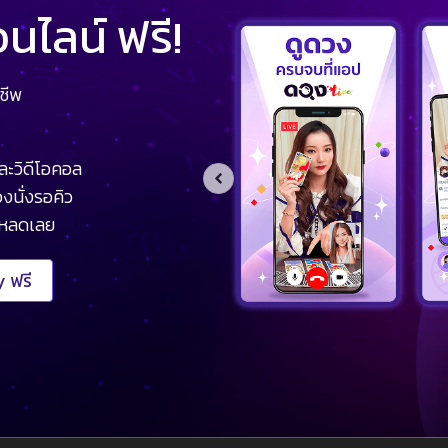
ไลน์ ฟรี!
ชีพ
ละวิดีโอคอล
งนั่งรอคิว
โหลดเลย
 ฟรี