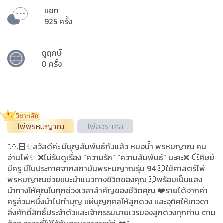
แชท
925 ครั้ง
ดูฤกษ์
0 ครั้ง
ไพ่พรหมญาณ
ไพ่ออราเคิล
"🙏🏻✨สวัสดีค่ะ มีบุญสัมพันธ์กันแล้ว หมอน้ำ พรหมญาณ คน
อ่านไพ่✨ ❌ไม่รับดูเรื่อง ”ความรัก” “ความสัมพันธ์” นะคะ❌ 💥ศิษย์
มีครู มีใบประกาศจากสถาบันพรหมญาณรุ่น 94 💥ใช้ศาสตร์ไพ่
พรหมญาณช่วยแนะนำแนวทางชีวิตของคุณ 💥พร้อมเป็นแสง
นำทางให้คุณในทุกช่วงเวลาสำคัญของชีวิตคุณ ❤️รายได้จากค่า
ครูส่วนหนึ่งนำไปทำบุญ แผ่บุญกุศลให้ลูกดวง และอุทิศให้เทวดา
สิ่งศักดิ์สิทธิ์ประจำตัวและเจ้ากรรมนายเวรของลูกดวงทุกท่าน ตาม