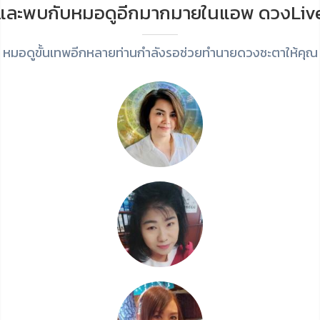
และพบกับหมอดูอีกมากมายในแอพ ดวงLiv
หมอดูขั้นเทพอีกหลายท่านกำลังรอช่วยทำนายดวงชะตาให้คุณ